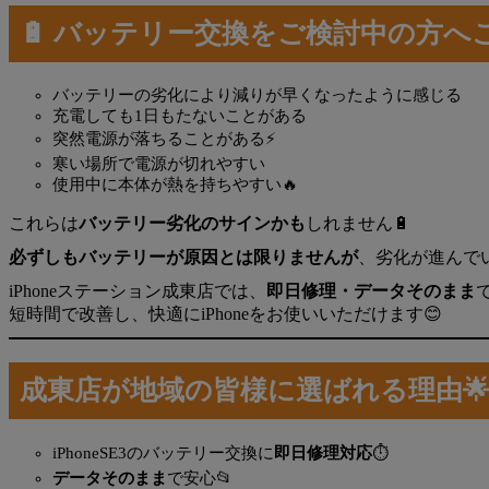
🔋 バッテリー交換をご検討中の方へ
バッテリーの劣化により減りが早くなったように感じる
充電しても1日もたないことがある
突然電源が落ちることがある⚡
寒い場所で電源が切れやすい
使用中に本体が熱を持ちやすい🔥
これらは
バッテリー劣化のサインかも
しれません🔋
必ずしもバッテリーが原因とは限りませんが
、劣化が進んで
iPhoneステーション成東店では、
即日修理・データそのまま
短時間で改善し、快適にiPhoneをお使いいただけます😊
成東店が地域の皆様に選ばれる理由
iPhoneSE3のバッテリー交換に
即日修理対応
⏱️
データそのまま
で安心📂