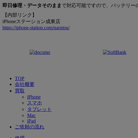
即日修理・データそのまま
で対応可能ですので、バッテリー
【内部リンク】
iPhoneステーション成東店
https://iphone-station.com/narutou/
TOP
会社概要
買取
iPhone
スマホ
タブレット
Mac
iPad
ご依頼の流れ