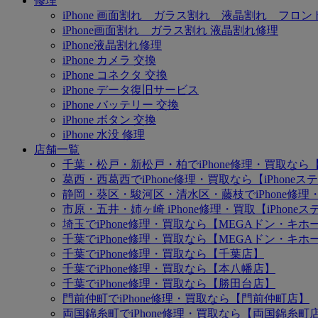
修理
iPhone 画面割れ ガラス割れ 液晶割れ フロン
iPhone画面割れ ガラス割れ 液晶割れ修理
iPhone液晶割れ修理
iPhone カメラ 交換
iPhone コネクタ 交換
iPhone データ復旧サービス
iPhone バッテリー 交換
iPhone ボタン 交換
iPhone 水没 修理
店舗一覧
千葉・松戸・新松戸・柏でiPhone修理・買取なら【
葛西・西葛西でiPhone修理・買取なら【iPhone
静岡・葵区・駿河区・清水区・藤枝でiPhone修理・
市原・五井・姉ヶ崎 iPhone修理・買取【iPhon
埼玉でiPhone修理・買取なら【MEGAドン・キ
千葉でiPhone修理・買取なら【MEGAドン・キ
千葉でiPhone修理・買取なら【千葉店】
千葉でiPhone修理・買取なら【本八幡店】
千葉でiPhone修理・買取なら【勝田台店】
門前仲町でiPhone修理・買取なら【門前仲町店】
両国錦糸町でiPhone修理・買取なら【両国錦糸町