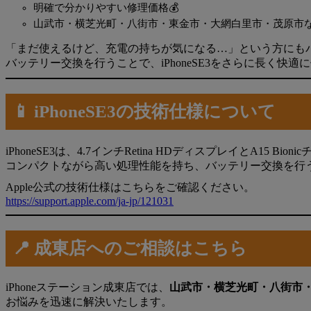
明確で分かりやすい修理価格💰
山武市・横芝光町・八街市・東金市・大網白里市・茂原市な
「まだ使えるけど、充電の持ちが気になる…」という方にも
バッテリー交換を行うことで、iPhoneSE3をさらに長く快
📱 iPhoneSE3の技術仕様について
iPhoneSE3は、4.7インチRetina HDディスプレイとA15 B
コンパクトながら高い処理性能を持ち、バッテリー交換を行
Apple公式の技術仕様はこちらをご確認ください。
https://support.apple.com/ja-jp/121031
📍 成東店へのご相談はこちら
iPhoneステーション成東店では、
山武市・横芝光町・八街市
お悩みを迅速に解決いたします。