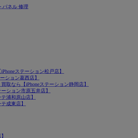
トパネル 修理
iPhoneステーション松戸店】
ステーション葛西店】
買取なら【iPhoneステーション静岡店】
eステーション市原五井店】
ホーテ浦和原山店】
ホーテ成東店】
店】