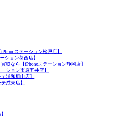
iPhoneステーション松戸店】
ステーション葛西店】
買取なら【iPhoneステーション静岡店】
eステーション市原五井店】
ホーテ浦和原山店】
ホーテ成東店】
店】