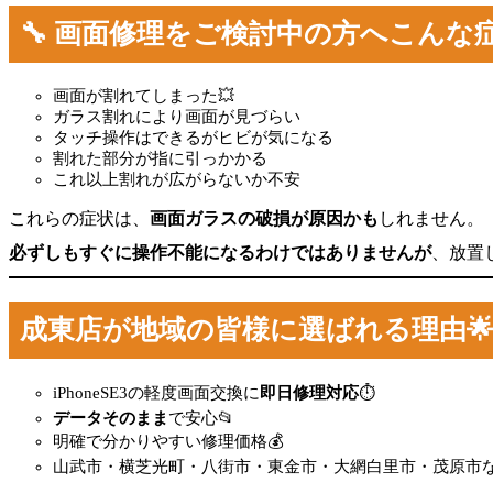
🔧 画面修理をご検討中の方へこんな
画面が割れてしまった💥
ガラス割れにより画面が見づらい
タッチ操作はできるがヒビが気になる
割れた部分が指に引っかかる
これ以上割れが広がらないか不安
これらの症状は、
画面ガラスの破損が原因かも
しれません。
必ずしもすぐに操作不能になるわけではありませんが
、放置
成東店が地域の皆様に選ばれる理由
iPhoneSE3の軽度画面交換に
即日修理対応
⏱️
データそのまま
で安心📂
明確で分かりやすい修理価格💰
山武市・横芝光町・八街市・東金市・大網白里市・茂原市な