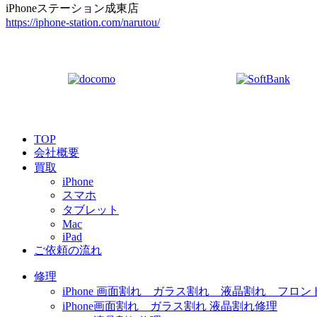
iPhoneステーション成東店
https://iphone-station.com/narutou/
TOP
会社概要
買取
iPhone
スマホ
タブレット
Mac
iPad
ご依頼の流れ
修理
iPhone 画面割れ ガラス割れ 液晶割れ フロン
iPhone画面割れ ガラス割れ 液晶割れ修理