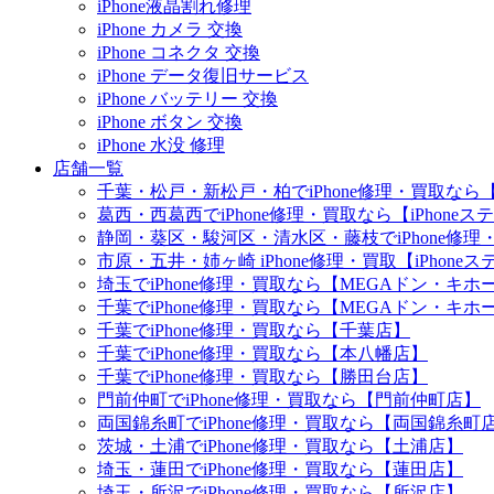
iPhone液晶割れ修理
iPhone カメラ 交換
iPhone コネクタ 交換
iPhone データ復旧サービス
iPhone バッテリー 交換
iPhone ボタン 交換
iPhone 水没 修理
店舗一覧
千葉・松戸・新松戸・柏でiPhone修理・買取なら【
葛西・西葛西でiPhone修理・買取なら【iPhone
静岡・葵区・駿河区・清水区・藤枝でiPhone修理・
市原・五井・姉ヶ崎 iPhone修理・買取【iPhon
埼玉でiPhone修理・買取なら【MEGAドン・キ
千葉でiPhone修理・買取なら【MEGAドン・キ
千葉でiPhone修理・買取なら【千葉店】
千葉でiPhone修理・買取なら【本八幡店】
千葉でiPhone修理・買取なら【勝田台店】
門前仲町でiPhone修理・買取なら【門前仲町店】
両国錦糸町でiPhone修理・買取なら【両国錦糸町
茨城・土浦でiPhone修理・買取なら【土浦店】
埼玉・蓮田でiPhone修理・買取なら【蓮田店】
埼玉・所沢でiPhone修理・買取なら【所沢店】