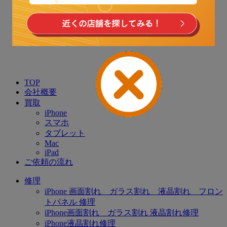
TOP
会社概要
買取
iPhone
スマホ
タブレット
Mac
iPad
ご依頼の流れ
修理
iPhone 画面割れ ガラス割れ 液晶割れ フロン
トパネル 修理
iPhone画面割れ ガラス割れ 液晶割れ修理
iPhone液晶割れ修理