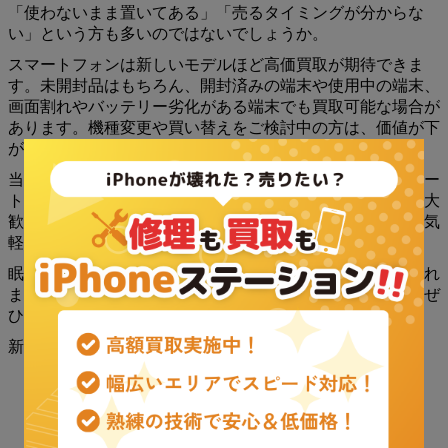
「使わないまま置いてある」「売るタイミングが分からな
い」という方も多いのではないでしょうか。
スマートフォンは新しいモデルほど高価買取が期待できま
す。未開封品はもちろん、開封済みの端末や使用中の端末、
画面割れやバッテリー劣化がある端末でも買取可能な場合が
あります。機種変更や買い替えをご検討中の方は、価値が下
がる前の査定がおすすめです。
当店ではiPhoneをはじめ、iPad、Apple Watch、Androidスマー
トフォンなど幅広く査定を行っております。査定だけでも大
歓迎ですので、「いくらになるか知りたい」という方もお気
軽にご相談ください。
眠っているスマートフォンが思わぬ臨時収入になるかもしれ
ません。ご自宅に使わなくなった端末がございましたら、ぜ
ひ一度お持ち込みください。
新小岩駅徒歩3分！お気軽にご来店ください。