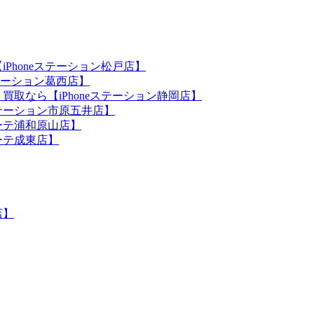
iPhoneステーション松戸店】
ステーション葛西店】
買取なら【iPhoneステーション静岡店】
eステーション市原五井店】
ホーテ浦和原山店】
ホーテ成東店】
店】