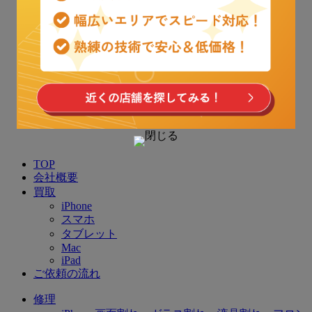
TOP
会社概要
買取
iPhone
スマホ
タブレット
Mac
iPad
ご依頼の流れ
修理