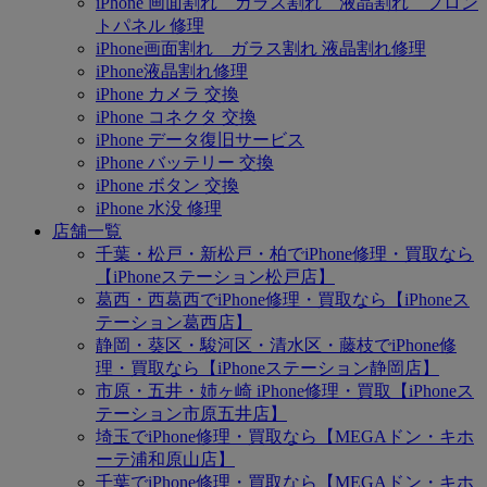
iPhone 画面割れ ガラス割れ 液晶割れ フロン
トパネル 修理
iPhone画面割れ ガラス割れ 液晶割れ修理
iPhone液晶割れ修理
iPhone カメラ 交換
iPhone コネクタ 交換
iPhone データ復旧サービス
iPhone バッテリー 交換
iPhone ボタン 交換
iPhone 水没 修理
店舗一覧
千葉・松戸・新松戸・柏でiPhone修理・買取なら
【iPhoneステーション松戸店】
葛西・西葛西でiPhone修理・買取なら【iPhoneス
テーション葛西店】
静岡・葵区・駿河区・清水区・藤枝でiPhone修
理・買取なら【iPhoneステーション静岡店】
市原・五井・姉ヶ崎 iPhone修理・買取【iPhoneス
テーション市原五井店】
埼玉でiPhone修理・買取なら【MEGAドン・キホ
ーテ浦和原山店】
千葉でiPhone修理・買取なら【MEGAドン・キホ