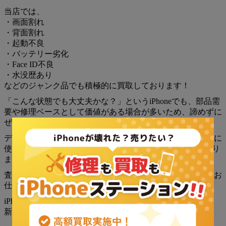
当店では、
・画面割れ
・背面割れ
・起動不良
・バッテリー劣化
・Face ID不良
・水没歴あり
などのジャンク品でも積極的に買取しております！
「こんな状態でも大丈夫かな？」というiPhoneでも、部品需
要や修理ベースとして価値がある場合が多いため、諦めずに
ぜひ一度ご相談ください！
データが残ったままでもご相談可能ですので、機種変更後に
使わなくなったiPhoneや、引き出しに眠っている端末があり
ましたら、お気軽にお持ち込みください。
査定はスピーディーに対応しておりますので、お買い物やお
仕事帰りにもご利用いただけます！
iPhoneの買取・修理ならぜひ当店へ！
新小岩駅徒歩3分！