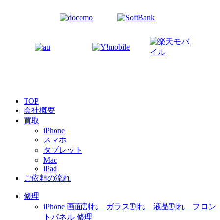
TOP
会社概要
買取
iPhone
スマホ
タブレット
Mac
iPad
ご依頼の流れ
修理
iPhone 画面割れ ガラス割れ 液晶割れ フロン
トパネル 修理