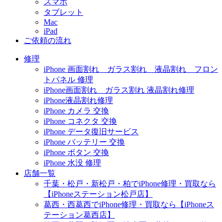
スマホ
タブレット
Mac
iPad
ご依頼の流れ
修理
iPhone 画面割れ ガラス割れ 液晶割れ フロン
トパネル 修理
iPhone画面割れ ガラス割れ 液晶割れ修理
iPhone液晶割れ修理
iPhone カメラ 交換
iPhone コネクタ 交換
iPhone データ復旧サービス
iPhone バッテリー 交換
iPhone ボタン 交換
iPhone 水没 修理
店舗一覧
千葉・松戸・新松戸・柏でiPhone修理・買取なら
【iPhoneステーション松戸店】
葛西・西葛西でiPhone修理・買取なら【iPhoneス
テーション葛西店】