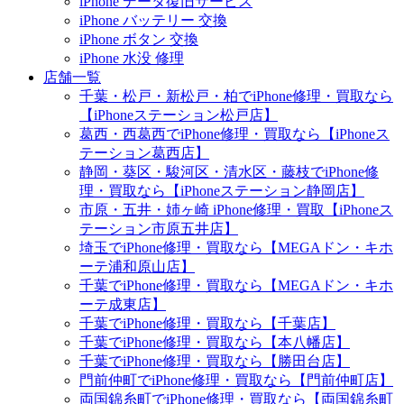
iPhone データ復旧サービス
iPhone バッテリー 交換
iPhone ボタン 交換
iPhone 水没 修理
店舗一覧
千葉・松戸・新松戸・柏でiPhone修理・買取なら
【iPhoneステーション松戸店】
葛西・西葛西でiPhone修理・買取なら【iPhoneス
テーション葛西店】
静岡・葵区・駿河区・清水区・藤枝でiPhone修
理・買取なら【iPhoneステーション静岡店】
市原・五井・姉ヶ崎 iPhone修理・買取【iPhoneス
テーション市原五井店】
埼玉でiPhone修理・買取なら【MEGAドン・キホ
ーテ浦和原山店】
千葉でiPhone修理・買取なら【MEGAドン・キホ
ーテ成東店】
千葉でiPhone修理・買取なら【千葉店】
千葉でiPhone修理・買取なら【本八幡店】
千葉でiPhone修理・買取なら【勝田台店】
門前仲町でiPhone修理・買取なら【門前仲町店】
両国錦糸町でiPhone修理・買取なら【両国錦糸町