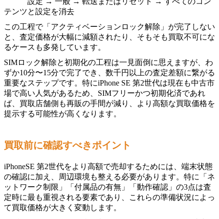
設定 → 一般 → 転送またはリセット → すべてのコン
テンツと設定を消去
この工程で「アクティベーションロック解除」が完了しない
と、査定価格が大幅に減額されたり、そもそも買取不可にな
るケースも多発しています。
SIMロック解除と初期化の工程は一見面倒に思えますが、わ
ずか10分〜15分で完了でき、数千円以上の査定差額に繋がる
重要なステップです。特にiPhone SE 第2世代は現在も中古市
場で高い人気があるため、SIMフリーかつ初期化済であれ
ば、買取店舗側も再販の手間が減り、より高額な買取価格を
提示する可能性が高くなります。
買取前に確認すべきポイント
iPhoneSE 第2世代をより高額で売却するためには、端末状態
の確認に加え、周辺環境も整える必要があります。特に「ネ
ットワーク制限」「付属品の有無」「動作確認」の3点は査
定時に最も重視される要素であり、これらの準備状況によっ
て買取価格が大きく変動します。