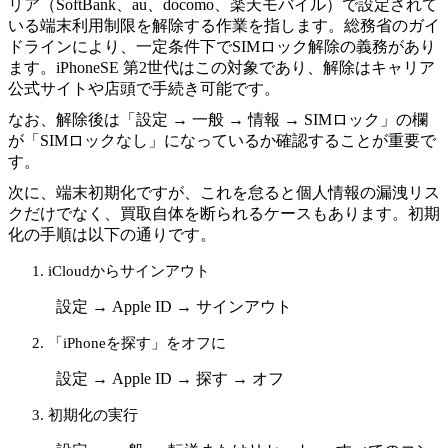
リア（SoftBank、au、docomo、楽天モバイル）で設定されて
いる端末利用制限を解除する作業を指します。総務省のガイ
ドラインにより、一定条件下でSIMロック解除の義務があり
ます。iPhoneSE 第2世代はこの対象であり、解除はキャリア
公式サイトや店頭で手続き可能です。
なお、解除後は「設定 → 一般 → 情報 → SIMロック」の欄
が「SIMロックなし」になっているか確認することが重要で
す。
次に、端末初期化ですが、これを怠ると個人情報の漏洩リス
クだけでなく、買取自体を断られるケースもあります。初期
化の手順は以下の通りです。
iCloudからサインアウト
設定 → Apple ID → サインアウト
「iPhoneを探す」をオフに
設定 → Apple ID → 探す → オフ
初期化の実行