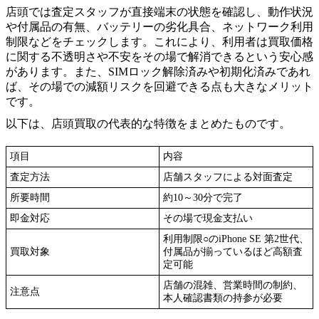
店頭では査定スタッフが直接端末の状態を確認し、動作状況
や付属品の有無、バッテリーの劣化具合、ネットワーク利用
制限などをチェックします。これにより、利用者は買取価格
に関する不透明さや不安をその場で解消できるという安心感
があります。また、SIMロック解除済みや初期化済みであれ
ば、その場での減額リスクを回避できる点も大きなメリット
です。
以下は、店頭買取の代表的な特徴をまとめたものです。
項目
内容
査定方法
店舗スタッフによる対面査定
所要時間
約10～30分で完了
即金対応
その場で現金支払い
利用制限○のiPhone SE 第2世代、
買取対象
付属品が揃っているほど高額査
定可能
店舗の混雑、営業時間の制約、
注意点
本人確認書類の持参が必要