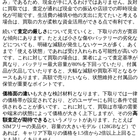
み」であるため、現金が手に入るわけではありません。反対
に買取では、査定が通れば現金での振込や店頭での即時現金
化が可能です。生活費の補填や他の支出に充てたいと考える
場合は、買取の方が柔軟な資金活用ができる点で有利です。
続いて
査定の厳しさ
について見ていくと、下取りの方が寛容
な傾向にあります。たとえば小さな傷やバッテリーの劣化な
どについても、明確な減額が発生しないケースが多く、あく
まで「使える状態」であれば受け入れられる可能性が高いの
です。これに対して買取の場合は、業者によって査定基準が
異なり、バッテリー最大容量が80%を下回っていたり、付属
品が欠品していたりすると、大幅な減額や買取不可となるケ
ースもあります。高額で売りたいなら、状態維持と付属品の
保管が重要なポイントです。
価格面の違い
も大きな検討材料となります。下取りでは一律
の価格帯が設定されており、どのユーザーにも同じ条件で提
供されることが多いです。これに対して、買取は市場の需要
や端末の状態によって価格が大きく上下しますが、その分
高
額査定が期待できる
というメリットがあります。たとえば
SIMフリーの美品や、容量の大きいモデル（128GBなど）で
あれば、キャリア下取りの価格を1.5倍から2倍以上上回るこ
とも珍しくありません。