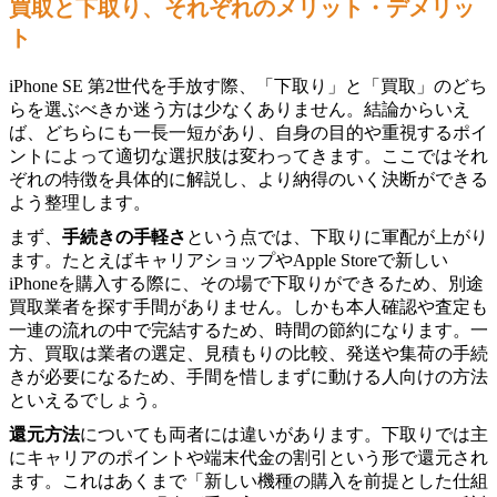
買取と下取り、それぞれのメリット・デメリッ
ト
iPhone SE 第2世代を手放す際、「下取り」と「買取」のどち
らを選ぶべきか迷う方は少なくありません。結論からいえ
ば、どちらにも一長一短があり、自身の目的や重視するポイ
ントによって適切な選択肢は変わってきます。ここではそれ
ぞれの特徴を具体的に解説し、より納得のいく決断ができる
よう整理します。
まず、
手続きの手軽さ
という点では、下取りに軍配が上がり
ます。たとえばキャリアショップやApple Storeで新しい
iPhoneを購入する際に、その場で下取りができるため、別途
買取業者を探す手間がありません。しかも本人確認や査定も
一連の流れの中で完結するため、時間の節約になります。一
方、買取は業者の選定、見積もりの比較、発送や集荷の手続
きが必要になるため、手間を惜しまずに動ける人向けの方法
といえるでしょう。
還元方法
についても両者には違いがあります。下取りでは主
にキャリアのポイントや端末代金の割引という形で還元され
ます。これはあくまで「新しい機種の購入を前提とした仕組