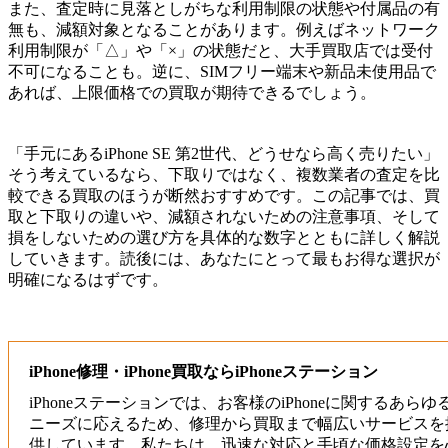
また、査定時に見落としがちな利用制限の状態や付属品の有
無も、減額対象となることがあります。例えばネットワーク
利用制限が「△」や「×」の状態だと、大手買取店では受付
不可になることも。逆に、SIMフリー端末や新品未使用品で
あれば、上限価格での買取が期待できるでしょう。
「手元にあるiPhone SE 第2世代、どうせなら高く売りたい」
そう考えているなら、下取りではなく、複数業者の査定を比
較できる買取のほうが断然おすすめです。この記事では、買
取と下取りの違いや、減額されないための注意事項、そして
損をしないための選び方を具体的な数字とともに詳しく解説
していきます。読後には、あなたにとって最もお得な選択が
明確になるはずです。
iPhone修理・iPhone買取ならiPhoneステーション
iPhoneステーションでは、お客様のiPhoneに関するあらゆ
ニーズに応えるため、修理から買取まで幅広いサービスを
供しています。私たちは、迅速な対応と手頃な価格設定を