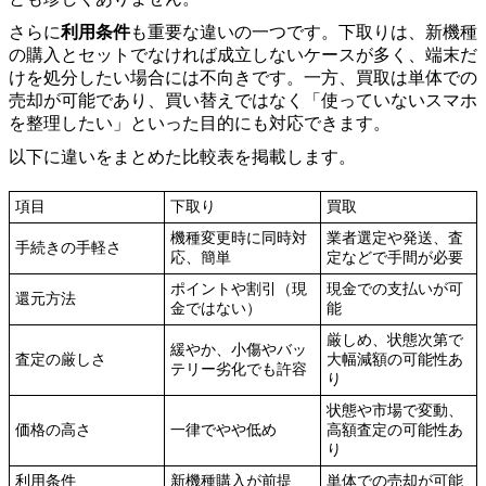
さらに
利用条件
も重要な違いの一つです。下取りは、新機種
の購入とセットでなければ成立しないケースが多く、端末だ
けを処分したい場合には不向きです。一方、買取は単体での
売却が可能であり、買い替えではなく「使っていないスマホ
を整理したい」といった目的にも対応できます。
以下に違いをまとめた比較表を掲載します。
項目
下取り
買取
機種変更時に同時対
業者選定や発送、査
手続きの手軽さ
応、簡単
定などで手間が必要
ポイントや割引（現
現金での支払いが可
還元方法
金ではない）
能
厳しめ、状態次第で
緩やか、小傷やバッ
査定の厳しさ
大幅減額の可能性あ
テリー劣化でも許容
り
状態や市場で変動、
価格の高さ
一律でやや低め
高額査定の可能性あ
り
利用条件
新機種購入が前提
単体での売却が可能