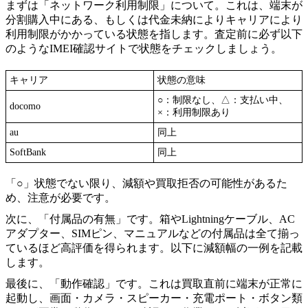
まずは「ネットワーク利用制限」について。これは、端末が
分割購入中にある、もしくは代金未納によりキャリアにより
利用制限がかかっている状態を指します。査定前に必ず以下
のようなIMEI確認サイトで状態をチェックしましょう。
キャリア
状態の意味
○：制限なし、△：支払い中、
docomo
×：利用制限あり
au
同上
SoftBank
同上
「○」状態でない限り、減額や買取拒否の可能性があるた
め、注意が必要です。
次に、「付属品の有無」です。箱やLightningケーブル、AC
アダプター、SIMピン、マニュアルなどの付属品は全て揃っ
ているほど高評価を得られます。以下に減額幅の一例を記載
します。
最後に、「動作確認」です。これは買取直前に端末が正常に
起動し、画面・カメラ・スピーカー・充電ポート・ボタン類