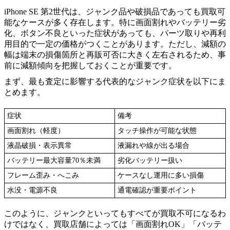
iPhone SE 第2世代は、ジャンク品や破損品であっても買取可
能なケースが多く存在します。特に画面割れやバッテリー劣
化、ボタン不良といった症状があっても、パーツ取りや再利
用目的で一定の価格がつくことがあります。ただし、減額の
幅は端末の損傷箇所と再販可否に大きく左右されるため、事
前に減額傾向を把握しておくことが重要です。
まず、最も査定に影響する代表的なジャンク症状を以下にま
とめます。
症状
備考
画面割れ（軽度）
タッチ操作が可能な状態
液晶破損・表示異常
液漏れや線が出る場合
バッテリー最大容量70％未満
劣化バッテリー扱い
フレーム歪み・へこみ
ケースなし運用に多い損傷
水没・電源不良
通電確認が重要ポイント
このように、ジャンクといってもすべてが買取不可になるわ
けではなく、買取店舗によっては「画面割れOK」「バッテ