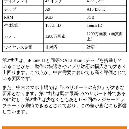
ディスプレイ
4.0インチ
4.7インチ
チップ
A9
A13 Bionic
RAM
2GB
3GB
生体認証
Touch ID
Touch ID
1200万画素（画質向
カメラ
1200万画素
上）
ワイヤレス充電
非対応
対応
第2世代は、iPhone 11と同等のA13 Bionicチップを搭載して
いることから、動作の快適さやアプリ対応の幅広さで大きく
上回ります。この点が、中古需要においても高く評価されて
いる要因です。
また、中古スマホ市場では「iOSサポートの有無」が大きな
要素となります。第1世代は既に最新OSのサポート外である
のに対し、第2世代は少なくともあと1〜2回のメジャーアッ
プデートが期待できるとされており、この差が査定にも影響
しています。