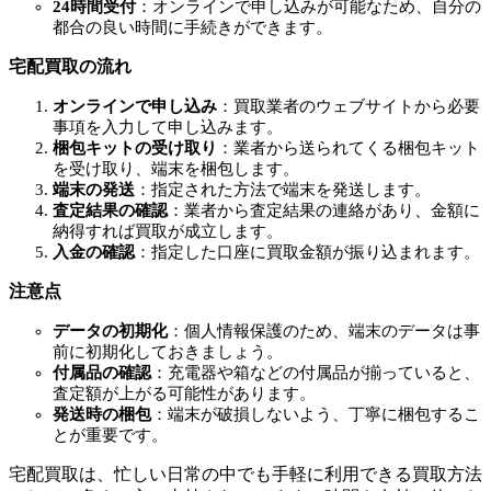
24時間受付
：オンラインで申し込みが可能なため、自分の
都合の良い時間に手続きができます。
宅配買取の流れ
オンラインで申し込み
：買取業者のウェブサイトから必要
事項を入力して申し込みます。
梱包キットの受け取り
：業者から送られてくる梱包キット
を受け取り、端末を梱包します。
端末の発送
：指定された方法で端末を発送します。
査定結果の確認
：業者から査定結果の連絡があり、金額に
納得すれば買取が成立します。
入金の確認
：指定した口座に買取金額が振り込まれます。
注意点
データの初期化
：個人情報保護のため、端末のデータは事
前に初期化しておきましょう。
付属品の確認
：充電器や箱などの付属品が揃っていると、
査定額が上がる可能性があります。
発送時の梱包
：端末が破損しないよう、丁寧に梱包するこ
とが重要です。
宅配買取は、忙しい日常の中でも手軽に利用できる買取方法