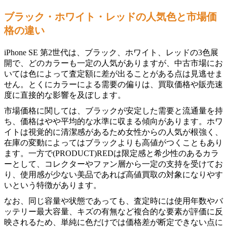
ブラック・ホワイト・レッドの人気色と市場価
格の違い
iPhone SE 第2世代は、ブラック、ホワイト、レッドの3色展
開で、どのカラーも一定の人気がありますが、中古市場にお
いては色によって査定額に差が出ることがある点は見逃せま
せん。とくにカラーによる需要の偏りは、買取価格や販売速
度に直接的な影響を及ぼします。
市場価格に関しては、ブラックが安定した需要と流通量を持
ち、価格はやや平均的な水準に収まる傾向があります。ホワ
イトは視覚的に清潔感があるため女性からの人気が根強く、
在庫の変動によってはブラックよりも高値がつくこともあり
ます。一方で(PRODUCT)REDは限定感と希少性のあるカラ
ーとして、コレクターやファン層から一定の支持を受けてお
り、使用感が少ない美品であれば高値買取の対象になりやす
いという特徴があります。
なお、同じ容量や状態であっても、査定時には使用年数やバ
ッテリー最大容量、キズの有無など複合的な要素が評価に反
映されるため、単純に色だけでは価格差が断定できない点に