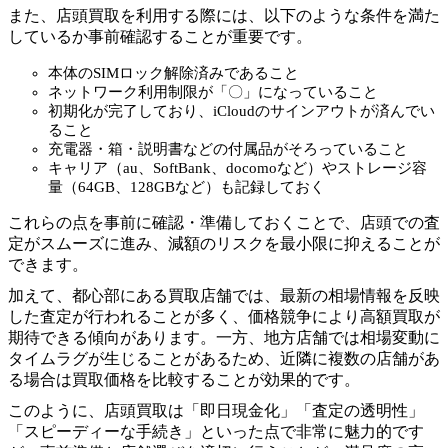
また、店頭買取を利用する際には、以下のような条件を満た
しているか事前確認することが重要です。
本体のSIMロック解除済みであること
ネットワーク利用制限が「〇」になっていること
初期化が完了しており、iCloudのサインアウトが済んでい
ること
充電器・箱・説明書などの付属品がそろっていること
キャリア（au、SoftBank、docomoなど）やストレージ容
量（64GB、128GBなど）も記録しておく
これらの点を事前に確認・準備しておくことで、店頭での査
定がスムーズに進み、減額のリスクを最小限に抑えることが
できます。
加えて、都心部にある買取店舗では、最新の相場情報を反映
した査定が行われることが多く、価格競争により高額買取が
期待できる傾向があります。一方、地方店舗では相場変動に
タイムラグが生じることがあるため、近隣に複数の店舗があ
る場合は買取価格を比較することが効果的です。
このように、店頭買取は「即日現金化」「査定の透明性」
「スピーディーな手続き」といった点で非常に魅力的です