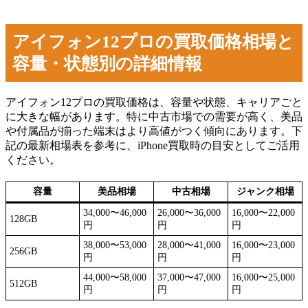
アイフォン12プロの買取価格相場と
容量・状態別の詳細情報
アイフォン12プロの買取価格は、容量や状態、キャリアごと
に大きな幅があります。特に中古市場での需要が高く、美品
や付属品が揃った端末はより高値がつく傾向にあります。下
記の最新相場表を参考に、iPhone買取時の目安としてご活用
ください。
容量
美品相場
中古相場
ジャンク相場
34,000〜46,000
26,000〜36,000
16,000〜22,000
128GB
円
円
円
38,000〜53,000
28,000〜41,000
16,000〜23,000
256GB
円
円
円
44,000〜58,000
37,000〜47,000
16,000〜25,000
512GB
円
円
円