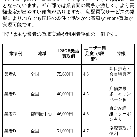
となっています。都市部では業者間の競争が激しく、より高
額査定が出やすい傾向がありますが、宅配買取サービスの発
展により地方でも同様の条件で迅速かつ高額なiPhone買取が
実現可能です。
下記は主な業者の買取実績や利用者評価の一例です。
ユーザー満
128GB美品
業者例
地域
足度（5段
特徴
買取例
階）
即日振込・
業者A
全国
75,600円
4.8
会員特典有
り
店舗数最
業者B
全国
40,000円
4.5
多・キャン
ペーン多
査定が詳
業者C
都市圏中心
46,000円
4.6
細・クーポ
ン有り
宅配買取が
業者D
全国
51,000円
4.7
便利