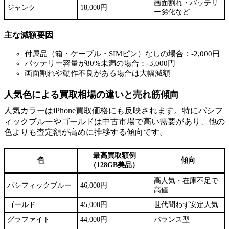
画面割れ・バッテリ
ジャンク
18,000円
ー劣化など
主な減額要因
付属品（箱・ケーブル・SIMピン）なしの場合：-2,000円
バッテリー容量が80%未満の場合：-3,000円
画面割れや動作不良がある場合は大幅減額
人気色による買取相場の違いと売れ筋傾向
人気カラーはiPhone買取価格にも反映されます。特にパシフ
ィックブルーやゴールドは中古市場で高い需要があり、他の
色よりも査定額が高めに推移する傾向です。
最高買取額例
色
傾向
（128GB美品）
高人気・在庫不足で
パシフィックブルー
46,000円
高値
ゴールド
45,000円
世代問わず安定人気
グラファイト
44,000円
バランス型