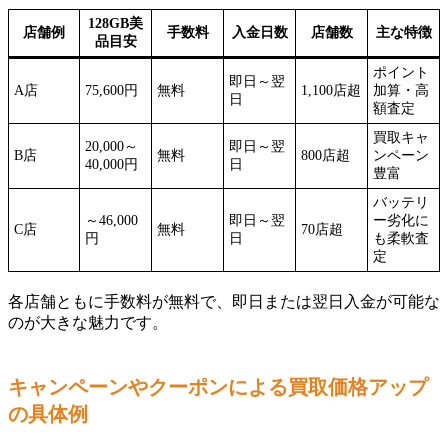
128GB美
店舗例
手数料
入金日数
店舗数
主な特徴
品目安
ポイント
即日～翌
A店
75,600円
無料
1,100店超
加算・高
日
額査定
買取キャ
20,000～
即日～翌
B店
無料
800店超
ンペーン
40,000円
日
豊富
バッテリ
～46,000
即日～翌
ー劣化に
C店
無料
70店超
円
日
も柔軟査
定
各店舗ともに手数料が無料で、即日または翌日入金が可能な
のが大きな魅力です。
キャンペーンやクーポンによる買取価格アップ
の具体例