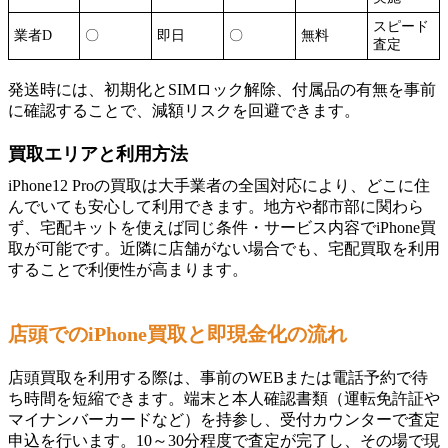
スピード
業者D
〇
即日
〇
無料
査定
発送時には、初期化とSIMロック解除、付属品の有無を事前
に確認することで、減額リスクを回避できます。
買取エリアと利用方法
iPhone12 Proの買取は大手業者の全国対応により、どこに住
んでいても安心して利用できます。地方や都市部に関わら
ず、宅配キットを使えば同じ条件・サービス内容でiPhone買
取が可能です。近隣に店舗がない場合でも、宅配買取を利用
することで利便性が高まります。
店頭でのiPhone買取と即現金化の流れ
店頭買取を利用する際は、事前のWEBまたは電話予約で待
ち時間を短縮できます。端末と本人確認書類（運転免許証や
マイナンバーカードなど）を持参し、受付カウンターで査定
申込を行います。10～30分程度で査定が完了し、その場で現