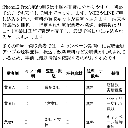
iPhone12 Proの宅配買取は手順が非常に分かりやすく、初め
ての方でも安心して利用できます。まず、WEBやLINEで申
し込みを行い、無料の買取キットが自宅へ届きます。端末や
付属品を梱包し、指定された宅配業者へ発送。到着後は即
日〜1営業日ほどで査定が完了し、最短で当日中に振込され
るケースもあります。
多くのiPhone買取業者では、キャンペーン期間中に買取金額
アップや送料無料、振込手数料無料などの特典が用意されて
いるため、事前に最新情報を確認するのがおすすめです。
キット無
査定～振
送料・手
業者例
梱包資材
特徴
料
込
数料
店舗数・
業者A
〇
最短即日
〇
無料
実績豊富
バッテリ
業者B
〇
1営業日
〇
無料
ー劣化も
買取
キャンペ
即日～翌
業者C
〇
〇
無料
ーン随時
日
実施