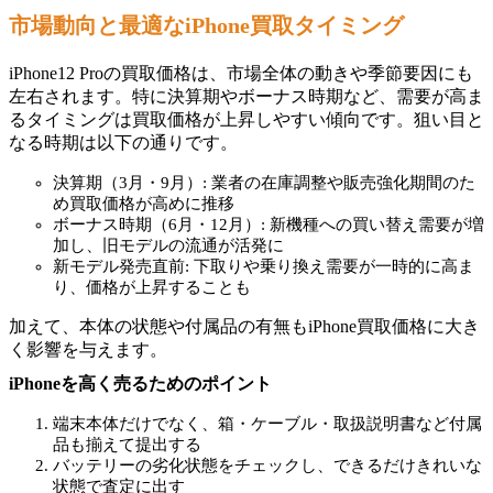
市場動向と最適なiPhone買取タイミング
iPhone12 Proの買取価格は、市場全体の動きや季節要因にも
左右されます。特に決算期やボーナス時期など、需要が高ま
るタイミングは買取価格が上昇しやすい傾向です。狙い目と
なる時期は以下の通りです。
決算期（3月・9月）: 業者の在庫調整や販売強化期間のた
め買取価格が高めに推移
ボーナス時期（6月・12月）: 新機種への買い替え需要が増
加し、旧モデルの流通が活発に
新モデル発売直前: 下取りや乗り換え需要が一時的に高ま
り、価格が上昇することも
加えて、本体の状態や付属品の有無もiPhone買取価格に大き
く影響を与えます。
iPhoneを高く売るためのポイント
端末本体だけでなく、箱・ケーブル・取扱説明書など付属
品も揃えて提出する
バッテリーの劣化状態をチェックし、できるだけきれいな
状態で査定に出す