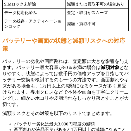
SIMロック未解除
減額または買取不可の場合あり
データ初期化済み
査定・取引がスムーズ
データ残存・アクティベーショ
減額・買取不可
ンロック
バッテリーや画面の状態と減額リスクへの対応
策
バッテリーの劣化や画面割れは、査定額に大きな影響を与え
ます。バッテリー最大容量が80％未満の場合は
減額対象
とな
りやすく、状態によっては数千円の価格アップを目指してバ
ッテリー交換を検討するのも一つの方法です。画面割れやキ
ズがある場合も、1万円以上の減額になるケースが多く見受
けられます。専用クロスなどで本体や画面を丁寧にクリーニ
ングし、細かいホコリや皮脂汚れをしっかり落とすことが大
切です。
減額リスクとその対策を以下のリストでまとめます。
バッテリー劣化は最大3,000円程度の減額
画面割れや液晶不良があると1万円以上の減額になること