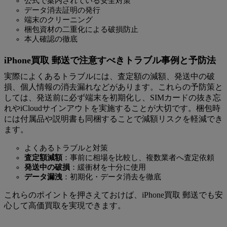
公式で案内されている安全対策
データ消去証明の発行
端末のクリーニング
梱包資材の二重化による破損防止
本人確認の徹底
iPhone買取 郵送で注意すべきトラブル事例と予防法
実際によくあるトラブルには、査定額の減額、発送中の破
損、個人情報の消去漏れなどがあります。これらの予防策と
しては、発送前に必ず端末を初期化し、SIMカードの抜き忘
れやiCloudサインアウトを実施することが大切です。梱包時
には付属品や説明書も同梱することで減額リスクを軽減でき
ます。
よくあるトラブルと対策
査定額減額
：事前に相場を比較し、複数業者へ査定依頼
発送中の破損
：緩衝材を十分に使用
データ漏洩
：初期化・データ消去を徹底
これらのポイントを押さえておけば、iPhone買取 郵送でも安
心して高価買取を実現できます。