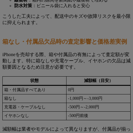
緩衝材
：箱内の隙間を新聞紙や緩衝材で埋める
防水対策
：ビニール袋に入れると安心
こうした工夫によって、配送中のキズや故障リスクを最小限
に抑えられます。
箱なし・付属品欠品時の査定影響と価格差実例
iPhoneを売却する際、箱や付属品の有無によって査定額が変
動します。特に箱なしや充電ケーブル、イヤホンの欠品は減
額要因となるため注意が必要です。
状態
減額幅（目安）
箱・付属品すべてあり
0円
箱なし
-1,000円～-3,000円
充電器・ケーブルなし
-500円～-2,000円
イヤホンなし
-500円前後
減額幅は業者やモデルによって異なりますが、付属品が揃っ