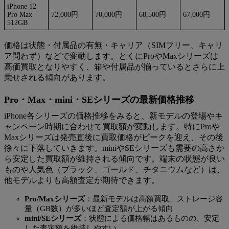
iPhone 12
Pro Max
72,000円
70,000円
68,500円
67,000円
512GB
価格は状態・付属品の有無・キャリア（SIMフリー、キャリ
ア問わず）などで変動します。とくにProやMaxシリーズは
高価買取となりやすく、箱や付属品が揃っているとさらに上
乗せされる傾向があります。
Pro・Max・mini・SEシリーズの最新価格推移
iPhone各シリーズの価格推移をみると、新モデルの登場やキ
ャンペーン時期に合わせて買取額が変動します。特にProや
Maxシリーズは発売直後に買取価格がピークを迎え、その後
徐々に下落していきます。miniやSEシリーズも需要の高さか
ら安定した買取額が維持される傾向です。端末の状態が良い
ものや人気色（ブラック、ゴールド、チタニウムなど）は、
他モデルよりも高額査定が期待できます。
Pro/Maxシリーズ
：最新モデルは高額買取、ストレージ容
量（GB数）が多いほど査定額が上がる傾向
mini/SEシリーズ
：状態による価格幅はあるものの、安定
した査定額を維持しやすい