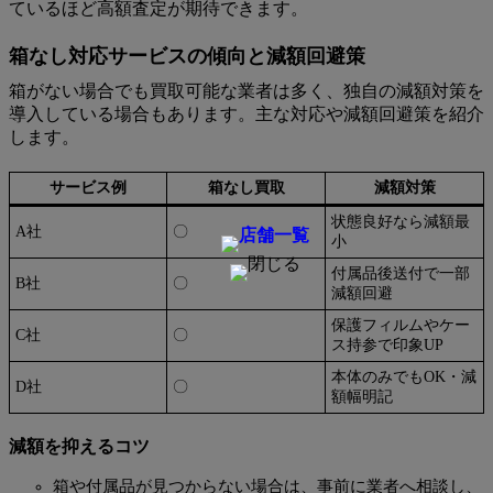
ているほど高額査定が期待できます。
箱なし対応サービスの傾向と減額回避策
箱がない場合でも買取可能な業者は多く、独自の減額対策を
導入している場合もあります。主な対応や減額回避策を紹介
します。
サービス例
箱なし買取
減額対策
状態良好なら減額最
A社
〇
小
付属品後送付で一部
B社
〇
減額回避
保護フィルムやケー
C社
〇
ス持参で印象UP
本体のみでもOK・減
D社
〇
額幅明記
減額を抑えるコツ
箱や付属品が見つからない場合は、事前に業者へ相談し、