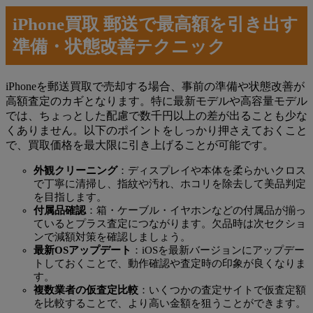
iPhone買取 郵送で最高額を引き出す
準備・状態改善テクニック
iPhoneを郵送買取で売却する場合、事前の準備や状態改善が
高額査定のカギとなります。特に最新モデルや高容量モデル
では、ちょっとした配慮で数千円以上の差が出ることも少な
くありません。以下のポイントをしっかり押さえておくこと
で、買取価格を最大限に引き上げることが可能です。
外観クリーニング
：ディスプレイや本体を柔らかいクロス
で丁寧に清掃し、指紋や汚れ、ホコリを除去して美品判定
を目指します。
付属品確認
：箱・ケーブル・イヤホンなどの付属品が揃っ
ているとプラス査定につながります。欠品時は次セクショ
ンで減額対策を確認しましょう。
最新OSアップデート
：iOSを最新バージョンにアップデー
トしておくことで、動作確認や査定時の印象が良くなりま
す。
複数業者の仮査定比較
：いくつかの査定サイトで仮査定額
を比較することで、より高い金額を狙うことができます。