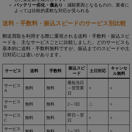
バッテリー劣化・傷あり
：減額要因となるものの、業者に
よっては比較的柔軟な対応が見られる
送料・手数料・振込スピードのサービス別比較
郵送買取を利用する際に重視される送料・手数料・振込スピ
ードを、主なサービスごとに比較しました。どのサービスも
基本的に送料・手数料無料ですが、振込までのスピードや土
日対応には違いがあります。
振込スピ
キャンセ
サービス
送料
手数料
土日対応
ード
ル無料
最短当日
サービス
無料
無料
～翌営業
○
○
A
日
サービス
無料
無料
2～3日
△
○
B
即日～翌
サービス
無料
無料
○
○
C
日
サービス
無料
無料
2～3日
○
○