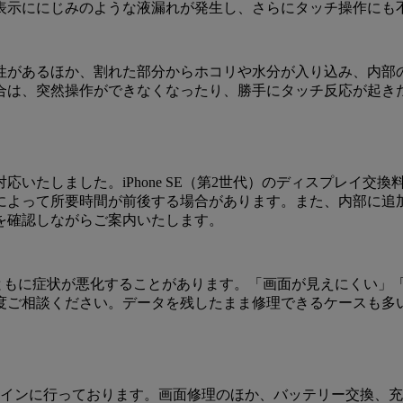
表示ににじみのような液漏れが発生し、さらにタッチ操作にも
性があるほか、割れた部分からホコリや水分が入り込み、内部
合は、突然操作ができなくなったり、勝手にタッチ反応が起き
たしました。iPhone SE（第2世代）のディスプレイ交換料金
によって所要時間が前後する場合があります。また、内部に追
を確認しながらご案内いたします。
過とともに症状が悪化することがあります。「画面が見えにくい
度ご相談ください。データを残したまま修理できるケースも多
や買取をメインに行っております。画面修理のほか、バッテリー交換