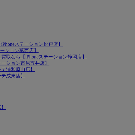
iPhoneステーション松戸店】
ステーション葛西店】
買取なら【iPhoneステーション静岡店】
eステーション市原五井店】
ホーテ浦和原山店】
ホーテ成東店】
店】