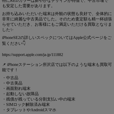
特にREDカラーは鮮やかなデザインが特徴で、中古市場で
も安定した需要があります。
お持ち込みいただいた端末は外観の状態も良好で、全体的に
非常に綺麗な中古美品でした。そのため査定額も精一杯頑張
らせていただき、お客様にもご満足いただける買取となりま
した✨
iPhoneSE2の詳しいスペックについてはApple公式ページをご
覧ください👇
https://support.apple.com/ja-jp/111882
📌 iPhoneステーション所沢店では以下のような端末も買取可
能です！
・中古品
・中古美品
・画面割れ端末
・起動しない故障品
・残債が残っている分割支払い中の端末
・SIMロック解除済み端末
・タブレットやAndroidスマホ