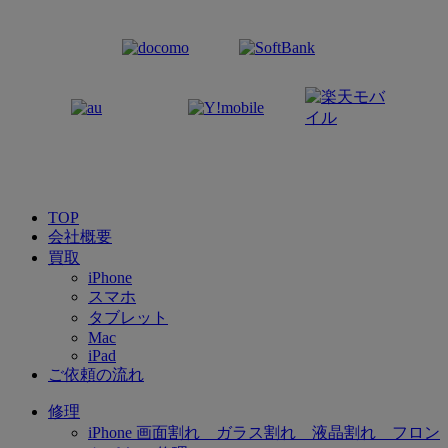
TOP
会社概要
買取
iPhone
スマホ
タブレット
Mac
iPad
ご依頼の流れ
修理
iPhone 画面割れ ガラス割れ 液晶割れ フロン