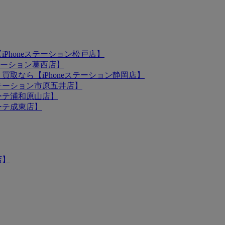
iPhoneステーション松戸店】
ステーション葛西店】
買取なら【iPhoneステーション静岡店】
eステーション市原五井店】
ホーテ浦和原山店】
ホーテ成東店】
店】