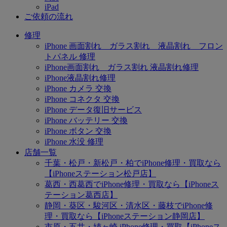
iPad
ご依頼の流れ
修理
iPhone 画面割れ ガラス割れ 液晶割れ フロン
トパネル 修理
iPhone画面割れ ガラス割れ 液晶割れ修理
iPhone液晶割れ修理
iPhone カメラ 交換
iPhone コネクタ 交換
iPhone データ復旧サービス
iPhone バッテリー 交換
iPhone ボタン 交換
iPhone 水没 修理
店舗一覧
千葉・松戸・新松戸・柏でiPhone修理・買取なら
【iPhoneステーション松戸店】
葛西・西葛西でiPhone修理・買取なら【iPhoneス
テーション葛西店】
静岡・葵区・駿河区・清水区・藤枝でiPhone修
理・買取なら【iPhoneステーション静岡店】
市原・五井・姉ヶ崎 iPhone修理・買取【iPhoneス