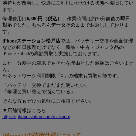
池持ちが改善し、快適にご利用いただける状態へ復旧してい
ます。
修理費用は
6,380円（税込）
、作業時間は約30分前後の
即日
対応
でした。もちろん
データそのまま
でお返ししておりま
す。
iPhoneステーション松戸店
では、バッテリー交換や画面修理
などの即日修理だけでなく、新品・中古・ジャンク品の
iPhone・iPadの高額買取も実施しております。
また、分割中の端末でもそれを理由とした減額はございませ
ん。
※ネットワーク利用制限「☓」の端末も買取可能です。
「バッテリー交換でまだまだ使いたい」
「修理と買い替えで悩んでいる」
そんな方もぜひお気軽にご相談ください。
▼店舗情報はこちら
https://iphone-station.com/matsudo/
iPhone12の技術仕様について