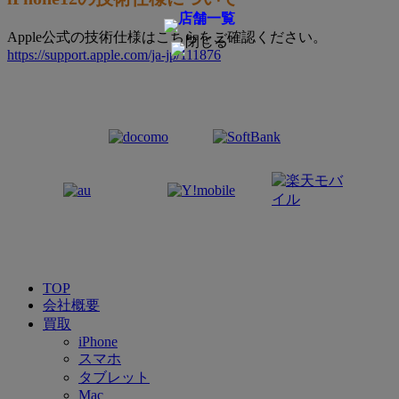
Apple公式の技術仕様はこちらをご確認ください。
https://support.apple.com/ja-jp/111876
TOP
会社概要
買取
iPhone
スマホ
タブレット
Mac