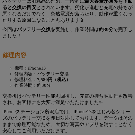
バッテリーは消耗品のため、一般的に
最大容量が80％を下回
ると交換の目安
とされています。劣化が進むと充電の持ちが
悪くなるだけでなく、突然電源が落ちたり、動作が重くなっ
たりする原因になることもあります📱
今回は
バッテリー交換
を実施し、作業時間は
約30分
で完了し
ました！
修理内容
機種：iPhone13
修理内容：バッテリー交換
修理料金：
7,580円（税込）
作業時間：約30分
交換後はバッテリー性能も回復し、充電の持ちや動作も改善
され、お客様にも大変ご満足いただけました✨
iPhoneステーション所沢店では、iPhone13をはじめ各シリー
ズのバッテリー交換を即日対応しております。データはその
ままで修理可能なため、大切な写真やアプリを消すことなく
安心してご利用いただけます。