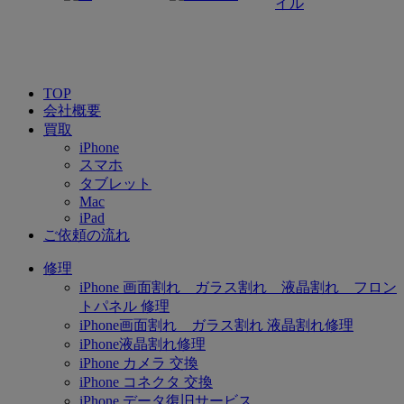
TOP
会社概要
買取
iPhone
スマホ
タブレット
Mac
iPad
ご依頼の流れ
修理
iPhone 画面割れ ガラス割れ 液晶割れ フロン
トパネル 修理
iPhone画面割れ ガラス割れ 液晶割れ修理
iPhone液晶割れ修理
iPhone カメラ 交換
iPhone コネクタ 交換
iPhone データ復旧サービス