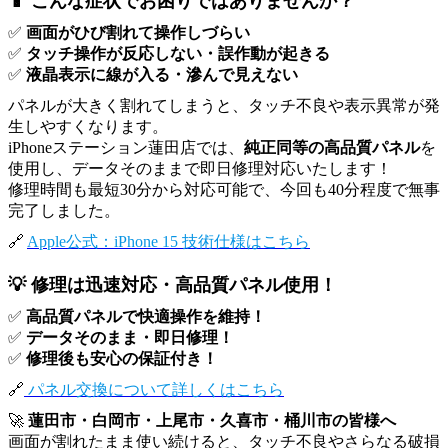
📱 こんな症状でお困りではありませんか？
✅
画面がひび割れて操作しづらい
✅
タッチ操作が反応しない・誤作動が起きる
✅
液晶表示に線が入る・滲んで見えない
パネルが大きく割れてしまうと、タッチ不良や表示異常が発
生しやすくなります。
iPhoneステーション蓮田店では、
純正同等の高品質パネル
を
使用し、データそのままで即日修理対応いたします！
修理時間も最短30分から対応可能で、今回も40分程度で無事
完了しました。
🔗
Apple公式：iPhone 15 技術仕様はこちら
💡 修理は迅速対応・高品質パネル使用！
✅
高品質パネルで快適操作を維持！
✅
データそのまま・即日修理！
✅
修理後も安心の保証付き！
🔗
パネル交換について詳しくはこちら
🚀
蓮田市・白岡市・上尾市・久喜市・桶川市の皆様へ
画面が割れたまま使い続けると、タッチ不良やさらなる破損