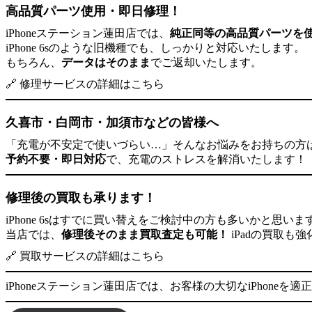
高品質パーツ使用・即日修理！
iPhoneステーション蓮田店では、
純正同等の高品質パーツを
iPhone 6sのような旧機種でも、しっかりと対応いたします。
もちろん、
データはそのまま
でご返却いたします。
🔗
修理サービスの詳細はこちら
久喜市・白岡市・加須市などの皆様へ
「充電が不安定で使いづらい…」そんなお悩みをお持ちの方
予約不要・即日対応
で、充電のストレスを解消いたします！
修理後の買取も承ります！
iPhone 6sはすでに買い替えをご検討中の方も多いかと思いま
当店では、
修理後そのまま買取査定も可能！
iPadの買取も
🔗
買取サービスの詳細はこちら
iPhoneステーション蓮田店では、お客様の大切なiPhon