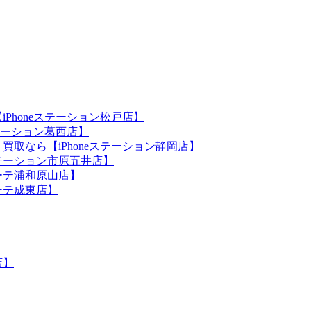
iPhoneステーション松戸店】
ステーション葛西店】
買取なら【iPhoneステーション静岡店】
eステーション市原五井店】
ホーテ浦和原山店】
ホーテ成東店】
店】