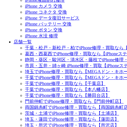
iPhone液晶割れ修理
iPhone カメラ 交換
iPhone コネクタ 交換
iPhone データ復旧サービス
iPhone バッテリー 交換
iPhone ボタン 交換
iPhone 水没 修理
店舗一覧
千葉・松戸・新松戸・柏でiPhone修理・買取なら【
葛西・西葛西でiPhone修理・買取なら【iPhone
静岡・葵区・駿河区・清水区・藤枝でiPhone修理・
市原・五井・姉ヶ崎 iPhone修理・買取【iPhon
埼玉でiPhone修理・買取なら【MEGAドン・キ
千葉でiPhone修理・買取なら【MEGAドン・キ
千葉でiPhone修理・買取なら【千葉店】
千葉でiPhone修理・買取なら【本八幡店】
千葉でiPhone修理・買取なら【勝田台店】
門前仲町でiPhone修理・買取なら【門前仲町店】
両国錦糸町でiPhone修理・買取なら【両国錦糸町
茨城・土浦でiPhone修理・買取なら【土浦店】
埼玉・蓮田でiPhone修理・買取なら【蓮田店】
埼玉・所沢でiPhone修理・買取なら【所沢店】