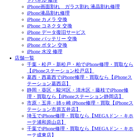
トパネル 修理
iPhone画面割れ ガラス割れ 液晶割れ修理
iPhone液晶割れ修理
iPhone カメラ 交換
iPhone コネクタ 交換
iPhone データ復旧サービス
iPhone バッテリー 交換
iPhone ボタン 交換
iPhone 水没 修理
店舗一覧
千葉・松戸・新松戸・柏でiPhone修理・買取なら
【iPhoneステーション松戸店】
葛西・西葛西でiPhone修理・買取なら【iPhoneス
テーション葛西店】
静岡・葵区・駿河区・清水区・藤枝でiPhone修
理・買取なら【iPhoneステーション静岡店】
市原・五井・姉ヶ崎 iPhone修理・買取【iPhoneス
テーション市原五井店】
埼玉でiPhone修理・買取なら【MEGAドン・キホ
ーテ浦和原山店】
千葉でiPhone修理・買取なら【MEGAドン・キホ
ーテ成東店】