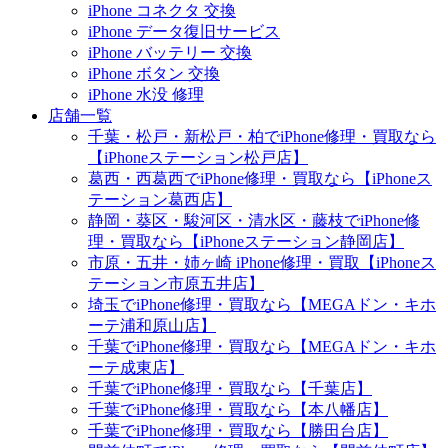
iPhone コネクタ 交換
iPhone データ復旧サービス
iPhone バッテリー 交換
iPhone ボタン 交換
iPhone 水没 修理
店舗一覧
千葉・松戸・新松戸・柏でiPhone修理・買取なら
【iPhoneステーション松戸店】
葛西・西葛西でiPhone修理・買取なら【iPhoneス
テーション葛西店】
静岡・葵区・駿河区・清水区・藤枝でiPhone修
理・買取なら【iPhoneステーション静岡店】
市原・五井・姉ヶ崎 iPhone修理・買取【iPhoneス
テーション市原五井店】
埼玉でiPhone修理・買取なら【MEGAドン・キホ
ーテ浦和原山店】
千葉でiPhone修理・買取なら【MEGAドン・キホ
ーテ成東店】
千葉でiPhone修理・買取なら【千葉店】
千葉でiPhone修理・買取なら【本八幡店】
千葉でiPhone修理・買取なら【勝田台店】