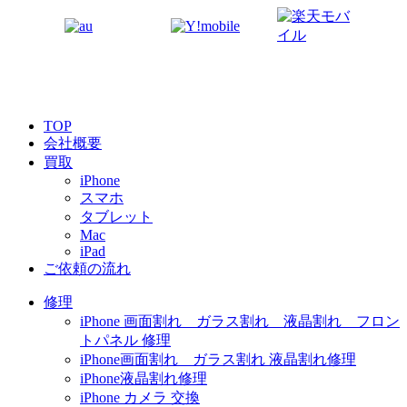
TOP
会社概要
買取
iPhone
スマホ
タブレット
Mac
iPad
ご依頼の流れ
修理
iPhone 画面割れ ガラス割れ 液晶割れ フロン
トパネル 修理
iPhone画面割れ ガラス割れ 液晶割れ修理
iPhone液晶割れ修理
iPhone カメラ 交換