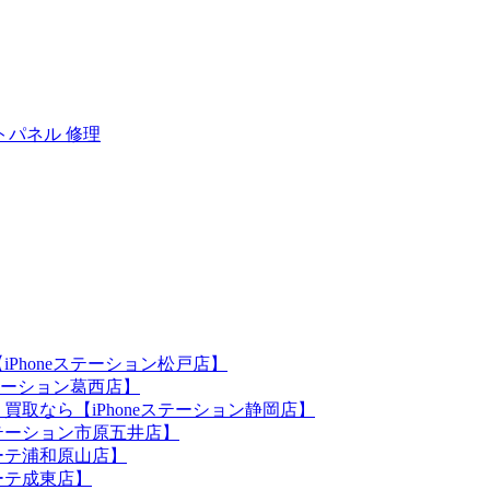
トパネル 修理
iPhoneステーション松戸店】
ステーション葛西店】
買取なら【iPhoneステーション静岡店】
eステーション市原五井店】
ホーテ浦和原山店】
ホーテ成東店】