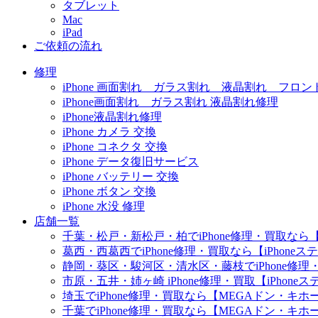
タブレット
Mac
iPad
ご依頼の流れ
修理
iPhone 画面割れ ガラス割れ 液晶割れ フロン
iPhone画面割れ ガラス割れ 液晶割れ修理
iPhone液晶割れ修理
iPhone カメラ 交換
iPhone コネクタ 交換
iPhone データ復旧サービス
iPhone バッテリー 交換
iPhone ボタン 交換
iPhone 水没 修理
店舗一覧
千葉・松戸・新松戸・柏でiPhone修理・買取なら【
葛西・西葛西でiPhone修理・買取なら【iPhone
静岡・葵区・駿河区・清水区・藤枝でiPhone修理・
市原・五井・姉ヶ崎 iPhone修理・買取【iPhon
埼玉でiPhone修理・買取なら【MEGAドン・キ
千葉でiPhone修理・買取なら【MEGAドン・キ