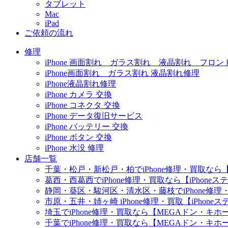
タブレット
Mac
iPad
ご依頼の流れ
修理
iPhone 画面割れ ガラス割れ 液晶割れ フロン
iPhone画面割れ ガラス割れ 液晶割れ修理
iPhone液晶割れ修理
iPhone カメラ 交換
iPhone コネクタ 交換
iPhone データ復旧サービス
iPhone バッテリー 交換
iPhone ボタン 交換
iPhone 水没 修理
店舗一覧
千葉・松戸・新松戸・柏でiPhone修理・買取なら【
葛西・西葛西でiPhone修理・買取なら【iPhone
静岡・葵区・駿河区・清水区・藤枝でiPhone修理・
市原・五井・姉ヶ崎 iPhone修理・買取【iPhon
埼玉でiPhone修理・買取なら【MEGAドン・キ
千葉でiPhone修理・買取なら【MEGAドン・キ