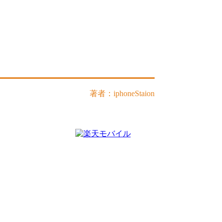
著者：iphoneStaion