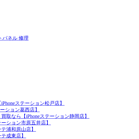
トパネル 修理
iPhoneステーション松戸店】
ステーション葛西店】
買取なら【iPhoneステーション静岡店】
eステーション市原五井店】
ホーテ浦和原山店】
ホーテ成東店】