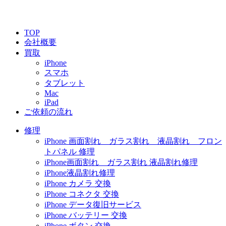
TOP
会社概要
買取
iPhone
スマホ
タブレット
Mac
iPad
ご依頼の流れ
修理
iPhone 画面割れ ガラス割れ 液晶割れ フロン
トパネル 修理
iPhone画面割れ ガラス割れ 液晶割れ修理
iPhone液晶割れ修理
iPhone カメラ 交換
iPhone コネクタ 交換
iPhone データ復旧サービス
iPhone バッテリー 交換
iPhone ボタン 交換