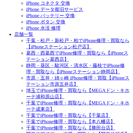
iPhone コネクタ 交換
iPhone データ復旧サービス
iPhone バッテリー 交換
iPhone ボタン 交換
iPhone 水没 修理
店舗一覧
千葉・松戸・新松戸・柏でiPhone修理・買取なら
【iPhoneステーション松戸店】
葛西・西葛西でiPhone修理・買取なら【iPhoneス
テーション葛西店】
静岡・葵区・駿河区・清水区・藤枝でiPhone修
理・買取なら【iPhoneステーション静岡店】
市原・五井・姉ヶ崎 iPhone修理・買取【iPhoneス
テーション市原五井店】
埼玉でiPhone修理・買取なら【MEGAドン・キホ
ーテ浦和原山店】
千葉でiPhone修理・買取なら【MEGAドン・キホ
ーテ成東店】
千葉でiPhone修理・買取なら【千葉店】
千葉でiPhone修理・買取なら【本八幡店】
千葉でiPhone修理・買取なら【勝田台店】