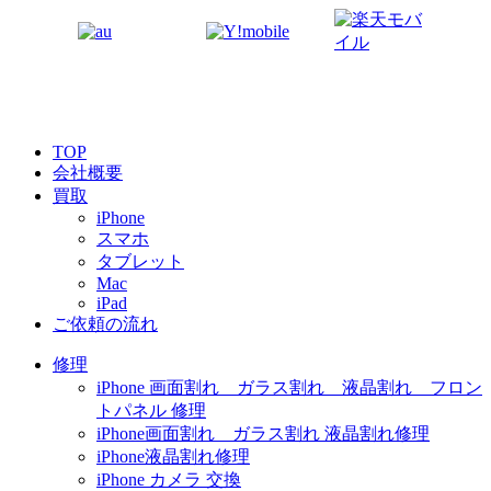
TOP
会社概要
買取
iPhone
スマホ
タブレット
Mac
iPad
ご依頼の流れ
修理
iPhone 画面割れ ガラス割れ 液晶割れ フロン
トパネル 修理
iPhone画面割れ ガラス割れ 液晶割れ修理
iPhone液晶割れ修理
iPhone カメラ 交換