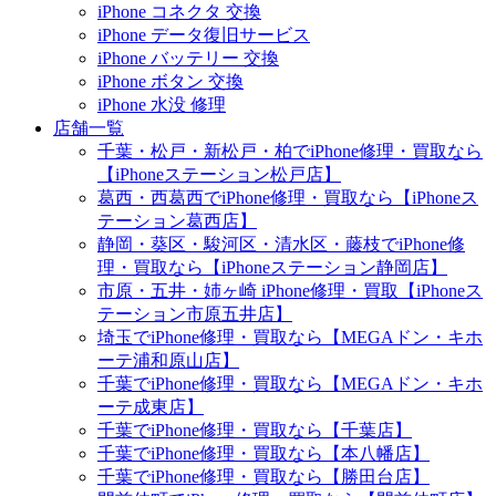
iPhone コネクタ 交換
iPhone データ復旧サービス
iPhone バッテリー 交換
iPhone ボタン 交換
iPhone 水没 修理
店舗一覧
千葉・松戸・新松戸・柏でiPhone修理・買取なら
【iPhoneステーション松戸店】
葛西・西葛西でiPhone修理・買取なら【iPhoneス
テーション葛西店】
静岡・葵区・駿河区・清水区・藤枝でiPhone修
理・買取なら【iPhoneステーション静岡店】
市原・五井・姉ヶ崎 iPhone修理・買取【iPhoneス
テーション市原五井店】
埼玉でiPhone修理・買取なら【MEGAドン・キホ
ーテ浦和原山店】
千葉でiPhone修理・買取なら【MEGAドン・キホ
ーテ成東店】
千葉でiPhone修理・買取なら【千葉店】
千葉でiPhone修理・買取なら【本八幡店】
千葉でiPhone修理・買取なら【勝田台店】