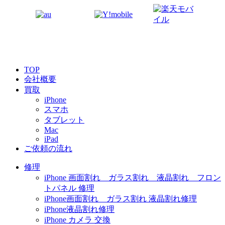
TOP
会社概要
買取
iPhone
スマホ
タブレット
Mac
iPad
ご依頼の流れ
修理
iPhone 画面割れ ガラス割れ 液晶割れ フロン
トパネル 修理
iPhone画面割れ ガラス割れ 液晶割れ修理
iPhone液晶割れ修理
iPhone カメラ 交換