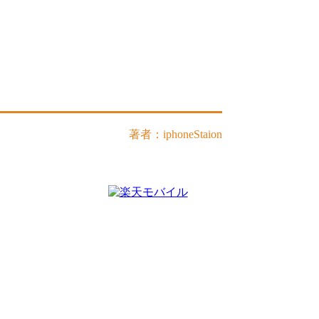
著者：iphoneStaion