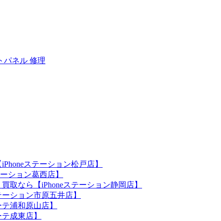
トパネル 修理
iPhoneステーション松戸店】
ステーション葛西店】
買取なら【iPhoneステーション静岡店】
eステーション市原五井店】
ホーテ浦和原山店】
ホーテ成東店】