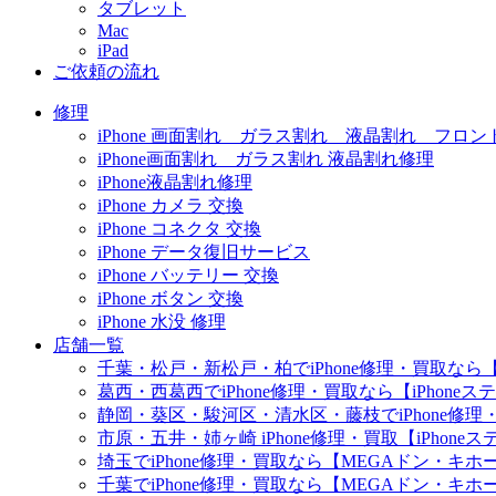
タブレット
Mac
iPad
ご依頼の流れ
修理
iPhone 画面割れ ガラス割れ 液晶割れ フロン
iPhone画面割れ ガラス割れ 液晶割れ修理
iPhone液晶割れ修理
iPhone カメラ 交換
iPhone コネクタ 交換
iPhone データ復旧サービス
iPhone バッテリー 交換
iPhone ボタン 交換
iPhone 水没 修理
店舗一覧
千葉・松戸・新松戸・柏でiPhone修理・買取なら【
葛西・西葛西でiPhone修理・買取なら【iPhone
静岡・葵区・駿河区・清水区・藤枝でiPhone修理・
市原・五井・姉ヶ崎 iPhone修理・買取【iPhon
埼玉でiPhone修理・買取なら【MEGAドン・キ
千葉でiPhone修理・買取なら【MEGAドン・キ