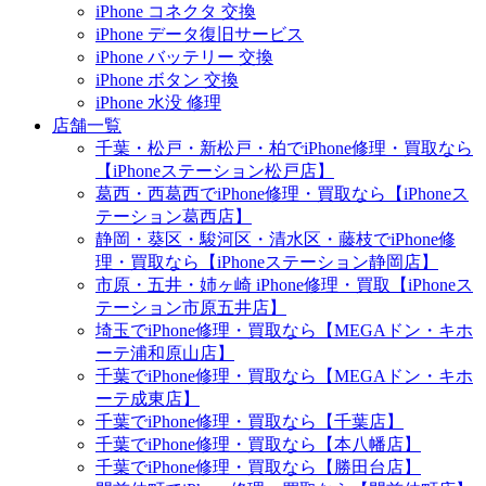
iPhone コネクタ 交換
iPhone データ復旧サービス
iPhone バッテリー 交換
iPhone ボタン 交換
iPhone 水没 修理
店舗一覧
千葉・松戸・新松戸・柏でiPhone修理・買取なら
【iPhoneステーション松戸店】
葛西・西葛西でiPhone修理・買取なら【iPhoneス
テーション葛西店】
静岡・葵区・駿河区・清水区・藤枝でiPhone修
理・買取なら【iPhoneステーション静岡店】
市原・五井・姉ヶ崎 iPhone修理・買取【iPhoneス
テーション市原五井店】
埼玉でiPhone修理・買取なら【MEGAドン・キホ
ーテ浦和原山店】
千葉でiPhone修理・買取なら【MEGAドン・キホ
ーテ成東店】
千葉でiPhone修理・買取なら【千葉店】
千葉でiPhone修理・買取なら【本八幡店】
千葉でiPhone修理・買取なら【勝田台店】