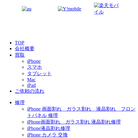
TOP
会社概要
買取
iPhone
スマホ
タブレット
Mac
iPad
ご依頼の流れ
修理
iPhone 画面割れ ガラス割れ 液晶割れ フロン
トパネル 修理
iPhone画面割れ ガラス割れ 液晶割れ修理
iPhone液晶割れ修理
iPhone カメラ 交換