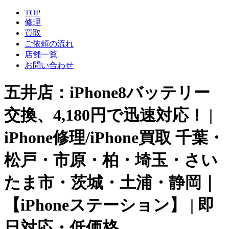
TOP
修理
買取
ご依頼の流れ
店舗一覧
お問い合わせ
五井店：iPhone8バッテリー
交換、4,180円で迅速対応！ |
iPhone修理/iPhone買取 千葉・
松戸・市原・柏・埼玉・さい
たま市・茨城・土浦・静岡｜
【iPhoneステーション】 | 即
日対応・低価格