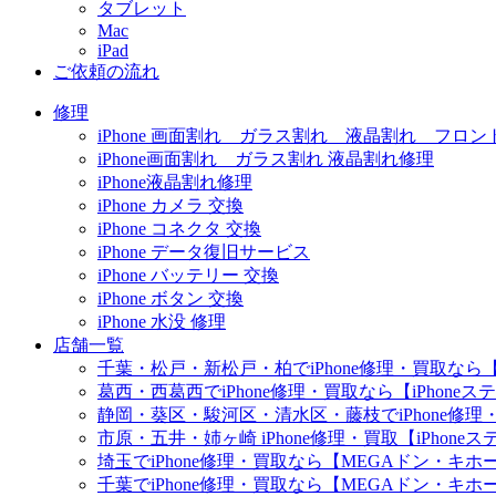
タブレット
Mac
iPad
ご依頼の流れ
修理
iPhone 画面割れ ガラス割れ 液晶割れ フロン
iPhone画面割れ ガラス割れ 液晶割れ修理
iPhone液晶割れ修理
iPhone カメラ 交換
iPhone コネクタ 交換
iPhone データ復旧サービス
iPhone バッテリー 交換
iPhone ボタン 交換
iPhone 水没 修理
店舗一覧
千葉・松戸・新松戸・柏でiPhone修理・買取なら【
葛西・西葛西でiPhone修理・買取なら【iPhone
静岡・葵区・駿河区・清水区・藤枝でiPhone修理・
市原・五井・姉ヶ崎 iPhone修理・買取【iPhon
埼玉でiPhone修理・買取なら【MEGAドン・キ
千葉でiPhone修理・買取なら【MEGAドン・キ