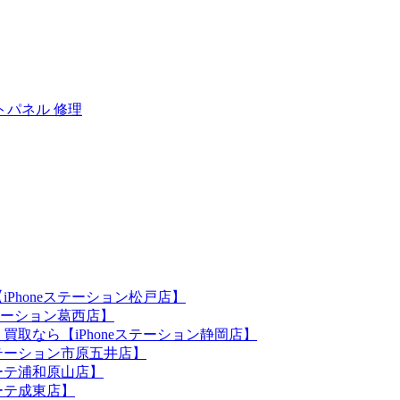
トパネル 修理
iPhoneステーション松戸店】
ステーション葛西店】
買取なら【iPhoneステーション静岡店】
eステーション市原五井店】
ホーテ浦和原山店】
ホーテ成東店】