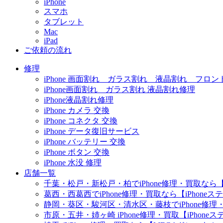
iPhone
スマホ
タブレット
Mac
iPad
ご依頼の流れ
修理
iPhone 画面割れ ガラス割れ 液晶割れ フロン
iPhone画面割れ ガラス割れ 液晶割れ修理
iPhone液晶割れ修理
iPhone カメラ 交換
iPhone コネクタ 交換
iPhone データ復旧サービス
iPhone バッテリー 交換
iPhone ボタン 交換
iPhone 水没 修理
店舗一覧
千葉・松戸・新松戸・柏でiPhone修理・買取なら【
葛西・西葛西でiPhone修理・買取なら【iPhone
静岡・葵区・駿河区・清水区・藤枝でiPhone修理・
市原・五井・姉ヶ崎 iPhone修理・買取【iPhon