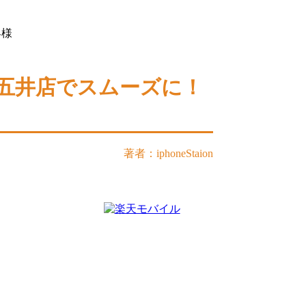
客様
ン市原五井店でスムーズに！
著者：iphoneStaion