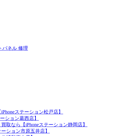
トパネル 修理
iPhoneステーション松戸店】
ステーション葛西店】
買取なら【iPhoneステーション静岡店】
eステーション市原五井店】