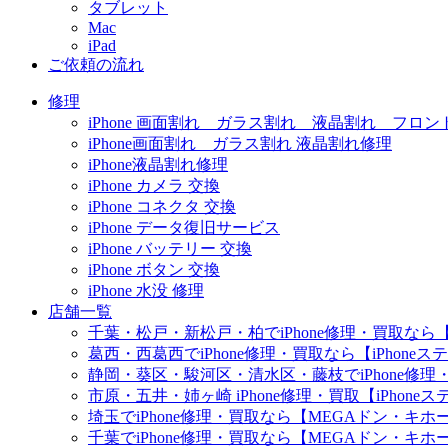
タブレット
Mac
iPad
ご依頼の流れ
修理
iPhone 画面割れ ガラス割れ 液晶割れ フロン
iPhone画面割れ ガラス割れ 液晶割れ修理
iPhone液晶割れ修理
iPhone カメラ 交換
iPhone コネクタ 交換
iPhone データ復旧サービス
iPhone バッテリー 交換
iPhone ボタン 交換
iPhone 水没 修理
店舗一覧
千葉・松戸・新松戸・柏でiPhone修理・買取なら【
葛西・西葛西でiPhone修理・買取なら【iPhone
静岡・葵区・駿河区・清水区・藤枝でiPhone修理・
市原・五井・姉ヶ崎 iPhone修理・買取【iPhon
埼玉でiPhone修理・買取なら【MEGAドン・キ
千葉でiPhone修理・買取なら【MEGAドン・キ