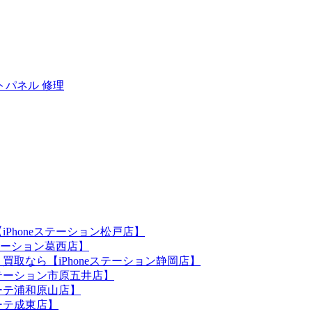
トパネル 修理
iPhoneステーション松戸店】
ステーション葛西店】
買取なら【iPhoneステーション静岡店】
eステーション市原五井店】
ホーテ浦和原山店】
ホーテ成東店】