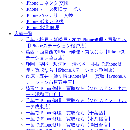
iPhone コネクタ 交換
iPhone データ復旧サービス
iPhone バッテリー 交換
iPhone ボタン 交換
iPhone 水没 修理
店舗一覧
千葉・松戸・新松戸・柏でiPhone修理・買取なら
【iPhoneステーション松戸店】
葛西・西葛西でiPhone修理・買取なら【iPhoneス
テーション葛西店】
静岡・葵区・駿河区・清水区・藤枝でiPhone修
理・買取なら【iPhoneステーション静岡店】
市原・五井・姉ヶ崎 iPhone修理・買取【iPhoneス
テーション市原五井店】
埼玉でiPhone修理・買取なら【MEGAドン・キホ
ーテ浦和原山店】
千葉でiPhone修理・買取なら【MEGAドン・キホ
ーテ成東店】
千葉でiPhone修理・買取なら【千葉店】
千葉でiPhone修理・買取なら【本八幡店】
千葉でiPhone修理・買取なら【勝田台店】