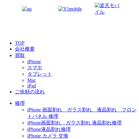
TOP
会社概要
買取
iPhone
スマホ
タブレット
Mac
iPad
ご依頼の流れ
修理
iPhone 画面割れ ガラス割れ 液晶割れ フロン
トパネル 修理
iPhone画面割れ ガラス割れ 液晶割れ修理
iPhone液晶割れ修理
iPhone カメラ 交換