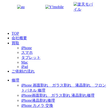
TOP
会社概要
買取
iPhone
スマホ
タブレット
Mac
iPad
ご依頼の流れ
修理
iPhone 画面割れ ガラス割れ 液晶割れ フロン
トパネル 修理
iPhone画面割れ ガラス割れ 液晶割れ修理
iPhone液晶割れ修理
iPhone カメラ 交換