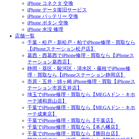
iPhone コネクタ 交換
iPhone データ復旧サービス
iPhone バッテリー 交換
iPhone ボタン 交換
iPhone 水没 修理
店舗一覧
千葉・松戸・新松戸・柏でiPhone修理・買取なら
【iPhoneステーション松戸店】
葛西・西葛西でiPhone修理・買取なら【iPhoneス
テーション葛西店】
静岡・葵区・駿河区・清水区・藤枝でiPhone修
理・買取なら【iPhoneステーション静岡店】
市原・五井・姉ヶ崎 iPhone修理・買取【iPhoneス
テーション市原五井店】
埼玉でiPhone修理・買取なら【MEGAドン・キホ
ーテ浦和原山店】
千葉でiPhone修理・買取なら【MEGAドン・キホ
ーテ成東店】
千葉でiPhone修理・買取なら【千葉店】
千葉でiPhone修理・買取なら【本八幡店】
千葉でiPhone修理・買取なら【勝田台店】