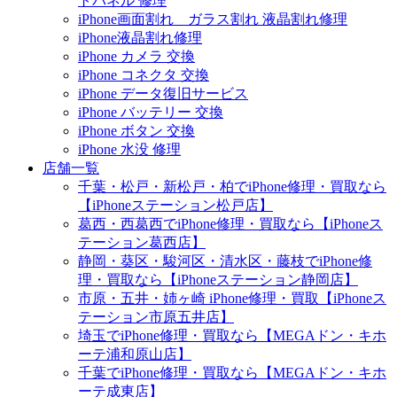
トパネル 修理
iPhone画面割れ ガラス割れ 液晶割れ修理
iPhone液晶割れ修理
iPhone カメラ 交換
iPhone コネクタ 交換
iPhone データ復旧サービス
iPhone バッテリー 交換
iPhone ボタン 交換
iPhone 水没 修理
店舗一覧
千葉・松戸・新松戸・柏でiPhone修理・買取なら
【iPhoneステーション松戸店】
葛西・西葛西でiPhone修理・買取なら【iPhoneス
テーション葛西店】
静岡・葵区・駿河区・清水区・藤枝でiPhone修
理・買取なら【iPhoneステーション静岡店】
市原・五井・姉ヶ崎 iPhone修理・買取【iPhoneス
テーション市原五井店】
埼玉でiPhone修理・買取なら【MEGAドン・キホ
ーテ浦和原山店】
千葉でiPhone修理・買取なら【MEGAドン・キホ
ーテ成東店】