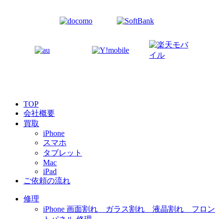
TOP
会社概要
買取
iPhone
スマホ
タブレット
Mac
iPad
ご依頼の流れ
修理
iPhone 画面割れ ガラス割れ 液晶割れ フロン