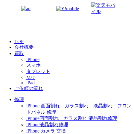
TOP
会社概要
買取
iPhone
スマホ
タブレット
Mac
iPad
ご依頼の流れ
修理
iPhone 画面割れ ガラス割れ 液晶割れ フロン
トパネル 修理
iPhone画面割れ ガラス割れ 液晶割れ修理
iPhone液晶割れ修理
iPhone カメラ 交換