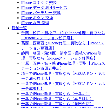
iPhone コネクタ 交換
iPhone データ復旧サービス
iPhone バッテリー 交換
iPhone ボタン 交換
iPhone 水没 修理
店舗一覧
千葉・松戸・新松戸・柏でiPhone修理・買取なら
【iPhoneステーション松戸店】
葛西・西葛西でiPhone修理・買取なら【iPhoneス
テーション葛西店】
静岡・葵区・駿河区・清水区・藤枝でiPhone修
理・買取なら【iPhoneステーション静岡店】
市原・五井・姉ヶ崎 iPhone修理・買取【iPhoneス
テーション市原五井店】
埼玉でiPhone修理・買取なら【MEGAドン・キホ
ーテ浦和原山店】
千葉でiPhone修理・買取なら【MEGAドン・キホ
ーテ成東店】
千葉でiPhone修理・買取なら【千葉店】
千葉でiPhone修理・買取なら【本八幡店】
千葉でiPhone修理・買取なら【勝田台店】