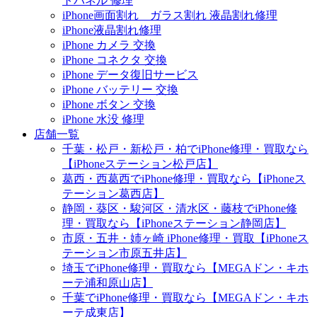
トパネル 修理
iPhone画面割れ ガラス割れ 液晶割れ修理
iPhone液晶割れ修理
iPhone カメラ 交換
iPhone コネクタ 交換
iPhone データ復旧サービス
iPhone バッテリー 交換
iPhone ボタン 交換
iPhone 水没 修理
店舗一覧
千葉・松戸・新松戸・柏でiPhone修理・買取なら
【iPhoneステーション松戸店】
葛西・西葛西でiPhone修理・買取なら【iPhoneス
テーション葛西店】
静岡・葵区・駿河区・清水区・藤枝でiPhone修
理・買取なら【iPhoneステーション静岡店】
市原・五井・姉ヶ崎 iPhone修理・買取【iPhoneス
テーション市原五井店】
埼玉でiPhone修理・買取なら【MEGAドン・キホ
ーテ浦和原山店】
千葉でiPhone修理・買取なら【MEGAドン・キホ
ーテ成東店】