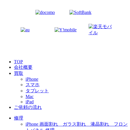
TOP
会社概要
買取
iPhone
スマホ
タブレット
Mac
iPad
ご依頼の流れ
修理
iPhone 画面割れ ガラス割れ 液晶割れ フロン