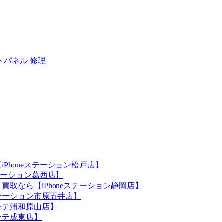
トパネル 修理
iPhoneステーション松戸店】
ステーション葛西店】
買取なら【iPhoneステーション静岡店】
eステーション市原五井店】
ホーテ浦和原山店】
ホーテ成東店】