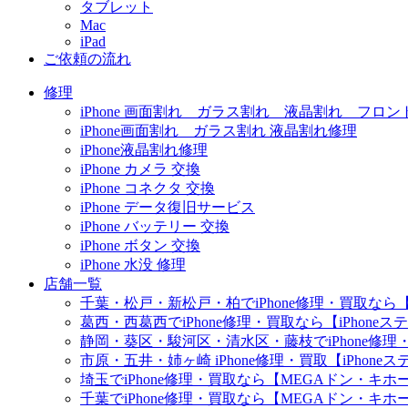
タブレット
Mac
iPad
ご依頼の流れ
修理
iPhone 画面割れ ガラス割れ 液晶割れ フロン
iPhone画面割れ ガラス割れ 液晶割れ修理
iPhone液晶割れ修理
iPhone カメラ 交換
iPhone コネクタ 交換
iPhone データ復旧サービス
iPhone バッテリー 交換
iPhone ボタン 交換
iPhone 水没 修理
店舗一覧
千葉・松戸・新松戸・柏でiPhone修理・買取なら【
葛西・西葛西でiPhone修理・買取なら【iPhone
静岡・葵区・駿河区・清水区・藤枝でiPhone修理・
市原・五井・姉ヶ崎 iPhone修理・買取【iPhon
埼玉でiPhone修理・買取なら【MEGAドン・キ
千葉でiPhone修理・買取なら【MEGAドン・キ