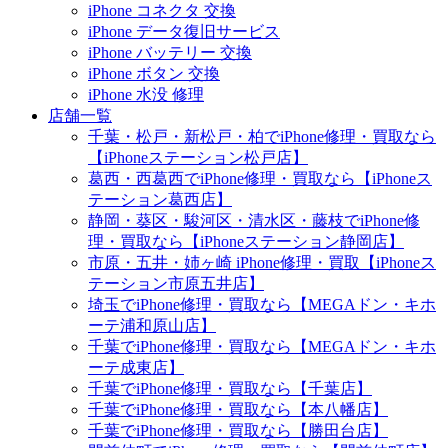
iPhone コネクタ 交換
iPhone データ復旧サービス
iPhone バッテリー 交換
iPhone ボタン 交換
iPhone 水没 修理
店舗一覧
千葉・松戸・新松戸・柏でiPhone修理・買取なら
【iPhoneステーション松戸店】
葛西・西葛西でiPhone修理・買取なら【iPhoneス
テーション葛西店】
静岡・葵区・駿河区・清水区・藤枝でiPhone修
理・買取なら【iPhoneステーション静岡店】
市原・五井・姉ヶ崎 iPhone修理・買取【iPhoneス
テーション市原五井店】
埼玉でiPhone修理・買取なら【MEGAドン・キホ
ーテ浦和原山店】
千葉でiPhone修理・買取なら【MEGAドン・キホ
ーテ成東店】
千葉でiPhone修理・買取なら【千葉店】
千葉でiPhone修理・買取なら【本八幡店】
千葉でiPhone修理・買取なら【勝田台店】