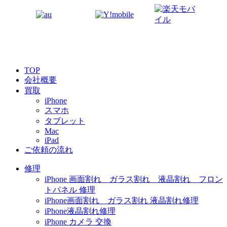
TOP
会社概要
買取
iPhone
スマホ
タブレット
Mac
iPad
ご依頼の流れ
修理
iPhone 画面割れ ガラス割れ 液晶割れ フロン
トパネル 修理
iPhone画面割れ ガラス割れ 液晶割れ修理
iPhone液晶割れ修理
iPhone カメラ 交換