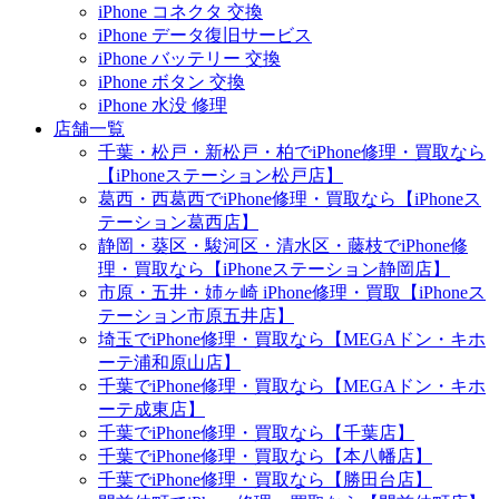
iPhone コネクタ 交換
iPhone データ復旧サービス
iPhone バッテリー 交換
iPhone ボタン 交換
iPhone 水没 修理
店舗一覧
千葉・松戸・新松戸・柏でiPhone修理・買取なら
【iPhoneステーション松戸店】
葛西・西葛西でiPhone修理・買取なら【iPhoneス
テーション葛西店】
静岡・葵区・駿河区・清水区・藤枝でiPhone修
理・買取なら【iPhoneステーション静岡店】
市原・五井・姉ヶ崎 iPhone修理・買取【iPhoneス
テーション市原五井店】
埼玉でiPhone修理・買取なら【MEGAドン・キホ
ーテ浦和原山店】
千葉でiPhone修理・買取なら【MEGAドン・キホ
ーテ成東店】
千葉でiPhone修理・買取なら【千葉店】
千葉でiPhone修理・買取なら【本八幡店】
千葉でiPhone修理・買取なら【勝田台店】