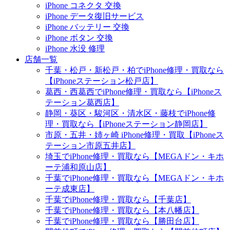
iPhone コネクタ 交換
iPhone データ復旧サービス
iPhone バッテリー 交換
iPhone ボタン 交換
iPhone 水没 修理
店舗一覧
千葉・松戸・新松戸・柏でiPhone修理・買取なら
【iPhoneステーション松戸店】
葛西・西葛西でiPhone修理・買取なら【iPhoneス
テーション葛西店】
静岡・葵区・駿河区・清水区・藤枝でiPhone修
理・買取なら【iPhoneステーション静岡店】
市原・五井・姉ヶ崎 iPhone修理・買取【iPhoneス
テーション市原五井店】
埼玉でiPhone修理・買取なら【MEGAドン・キホ
ーテ浦和原山店】
千葉でiPhone修理・買取なら【MEGAドン・キホ
ーテ成東店】
千葉でiPhone修理・買取なら【千葉店】
千葉でiPhone修理・買取なら【本八幡店】
千葉でiPhone修理・買取なら【勝田台店】