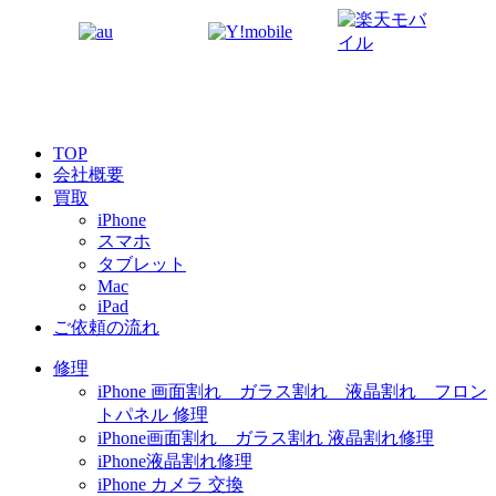
TOP
会社概要
買取
iPhone
スマホ
タブレット
Mac
iPad
ご依頼の流れ
修理
iPhone 画面割れ ガラス割れ 液晶割れ フロン
トパネル 修理
iPhone画面割れ ガラス割れ 液晶割れ修理
iPhone液晶割れ修理
iPhone カメラ 交換