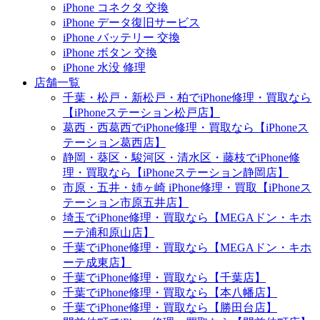
iPhone コネクタ 交換
iPhone データ復旧サービス
iPhone バッテリー 交換
iPhone ボタン 交換
iPhone 水没 修理
店舗一覧
千葉・松戸・新松戸・柏でiPhone修理・買取なら
【iPhoneステーション松戸店】
葛西・西葛西でiPhone修理・買取なら【iPhoneス
テーション葛西店】
静岡・葵区・駿河区・清水区・藤枝でiPhone修
理・買取なら【iPhoneステーション静岡店】
市原・五井・姉ヶ崎 iPhone修理・買取【iPhoneス
テーション市原五井店】
埼玉でiPhone修理・買取なら【MEGAドン・キホ
ーテ浦和原山店】
千葉でiPhone修理・買取なら【MEGAドン・キホ
ーテ成東店】
千葉でiPhone修理・買取なら【千葉店】
千葉でiPhone修理・買取なら【本八幡店】
千葉でiPhone修理・買取なら【勝田台店】