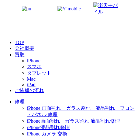
TOP
会社概要
買取
iPhone
スマホ
タブレット
Mac
iPad
ご依頼の流れ
修理
iPhone 画面割れ ガラス割れ 液晶割れ フロン
トパネル 修理
iPhone画面割れ ガラス割れ 液晶割れ修理
iPhone液晶割れ修理
iPhone カメラ 交換