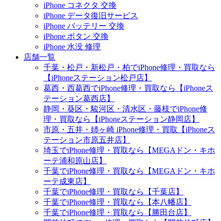
iPhone コネクタ 交換
iPhone データ復旧サービス
iPhone バッテリー 交換
iPhone ボタン 交換
iPhone 水没 修理
店舗一覧
千葉・松戸・新松戸・柏でiPhone修理・買取なら
【iPhoneステーション松戸店】
葛西・西葛西でiPhone修理・買取なら【iPhoneス
テーション葛西店】
静岡・葵区・駿河区・清水区・藤枝でiPhone修
理・買取なら【iPhoneステーション静岡店】
市原・五井・姉ヶ崎 iPhone修理・買取【iPhoneス
テーション市原五井店】
埼玉でiPhone修理・買取なら【MEGAドン・キホ
ーテ浦和原山店】
千葉でiPhone修理・買取なら【MEGAドン・キホ
ーテ成東店】
千葉でiPhone修理・買取なら【千葉店】
千葉でiPhone修理・買取なら【本八幡店】
千葉でiPhone修理・買取なら【勝田台店】