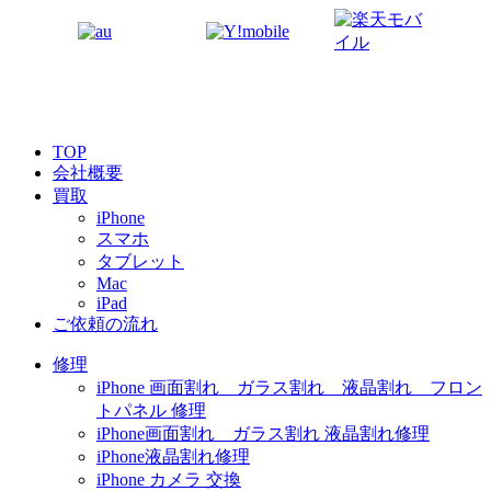
TOP
会社概要
買取
iPhone
スマホ
タブレット
Mac
iPad
ご依頼の流れ
修理
iPhone 画面割れ ガラス割れ 液晶割れ フロン
トパネル 修理
iPhone画面割れ ガラス割れ 液晶割れ修理
iPhone液晶割れ修理
iPhone カメラ 交換