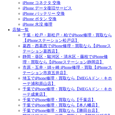
iPhone コネクタ 交換
iPhone データ復旧サービス
iPhone バッテリー 交換
iPhone ボタン 交換
iPhone 水没 修理
店舗一覧
千葉・松戸・新松戸・柏でiPhone修理・買取なら
【iPhoneステーション松戸店】
葛西・西葛西でiPhone修理・買取なら【iPhoneス
テーション葛西店】
静岡・葵区・駿河区・清水区・藤枝でiPhone修
理・買取なら【iPhoneステーション静岡店】
市原・五井・姉ヶ崎 iPhone修理・買取【iPhoneス
テーション市原五井店】
埼玉でiPhone修理・買取なら【MEGAドン・キホ
ーテ浦和原山店】
千葉でiPhone修理・買取なら【MEGAドン・キホ
ーテ成東店】
千葉でiPhone修理・買取なら【千葉店】
千葉でiPhone修理・買取なら【本八幡店】
千葉でiPhone修理・買取なら【勝田台店】