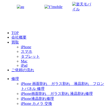
TOP
会社概要
買取
iPhone
スマホ
タブレット
Mac
iPad
ご依頼の流れ
修理
iPhone 画面割れ ガラス割れ 液晶割れ フロン
トパネル 修理
iPhone画面割れ ガラス割れ 液晶割れ修理
iPhone液晶割れ修理
iPhone カメラ 交換