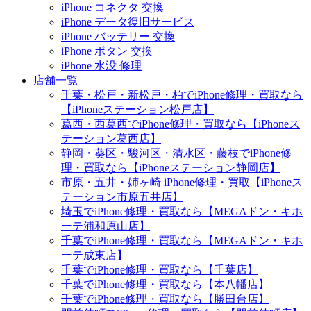
iPhone コネクタ 交換
iPhone データ復旧サービス
iPhone バッテリー 交換
iPhone ボタン 交換
iPhone 水没 修理
店舗一覧
千葉・松戸・新松戸・柏でiPhone修理・買取なら
【iPhoneステーション松戸店】
葛西・西葛西でiPhone修理・買取なら【iPhoneス
テーション葛西店】
静岡・葵区・駿河区・清水区・藤枝でiPhone修
理・買取なら【iPhoneステーション静岡店】
市原・五井・姉ヶ崎 iPhone修理・買取【iPhoneス
テーション市原五井店】
埼玉でiPhone修理・買取なら【MEGAドン・キホ
ーテ浦和原山店】
千葉でiPhone修理・買取なら【MEGAドン・キホ
ーテ成東店】
千葉でiPhone修理・買取なら【千葉店】
千葉でiPhone修理・買取なら【本八幡店】
千葉でiPhone修理・買取なら【勝田台店】