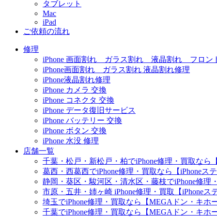
タブレット
Mac
iPad
ご依頼の流れ
修理
iPhone 画面割れ ガラス割れ 液晶割れ フロン
iPhone画面割れ ガラス割れ 液晶割れ修理
iPhone液晶割れ修理
iPhone カメラ 交換
iPhone コネクタ 交換
iPhone データ復旧サービス
iPhone バッテリー 交換
iPhone ボタン 交換
iPhone 水没 修理
店舗一覧
千葉・松戸・新松戸・柏でiPhone修理・買取なら【
葛西・西葛西でiPhone修理・買取なら【iPhone
静岡・葵区・駿河区・清水区・藤枝でiPhone修理・
市原・五井・姉ヶ崎 iPhone修理・買取【iPhon
埼玉でiPhone修理・買取なら【MEGAドン・キ
千葉でiPhone修理・買取なら【MEGAドン・キ