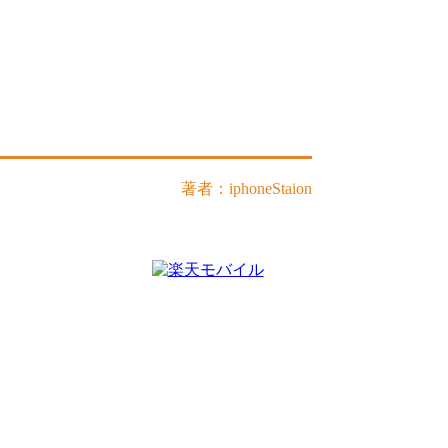
著者：iphoneStaion