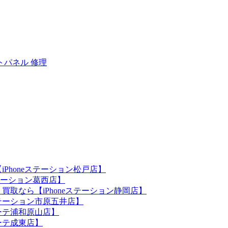
トパネル 修理
iPhoneステーション松戸店】
ステーション葛西店】
買取なら【iPhoneステーション静岡店】
eステーション市原五井店】
ホーテ浦和原山店】
ホーテ成東店】