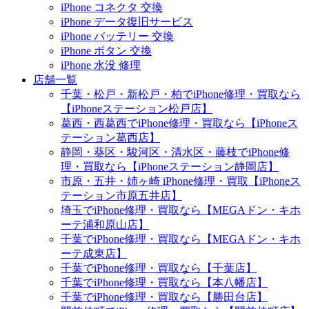
iPhone コネクタ 交換
iPhone データ復旧サービス
iPhone バッテリー 交換
iPhone ボタン 交換
iPhone 水没 修理
店舗一覧
千葉・松戸・新松戸・柏でiPhone修理・買取なら
【iPhoneステーション松戸店】
葛西・西葛西でiPhone修理・買取なら【iPhoneス
テーション葛西店】
静岡・葵区・駿河区・清水区・藤枝でiPhone修
理・買取なら【iPhoneステーション静岡店】
市原・五井・姉ヶ崎 iPhone修理・買取【iPhoneス
テーション市原五井店】
埼玉でiPhone修理・買取なら【MEGAドン・キホ
ーテ浦和原山店】
千葉でiPhone修理・買取なら【MEGAドン・キホ
ーテ成東店】
千葉でiPhone修理・買取なら【千葉店】
千葉でiPhone修理・買取なら【本八幡店】
千葉でiPhone修理・買取なら【勝田台店】