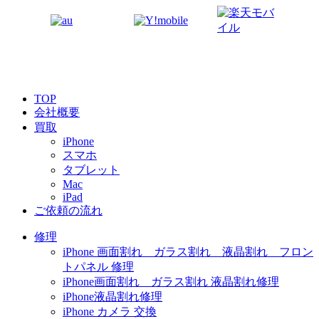
TOP
会社概要
買取
iPhone
スマホ
タブレット
Mac
iPad
ご依頼の流れ
修理
iPhone 画面割れ ガラス割れ 液晶割れ フロン
トパネル 修理
iPhone画面割れ ガラス割れ 液晶割れ修理
iPhone液晶割れ修理
iPhone カメラ 交換