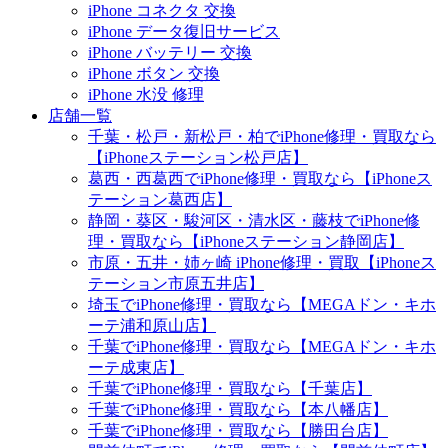
iPhone コネクタ 交換
iPhone データ復旧サービス
iPhone バッテリー 交換
iPhone ボタン 交換
iPhone 水没 修理
店舗一覧
千葉・松戸・新松戸・柏でiPhone修理・買取なら
【iPhoneステーション松戸店】
葛西・西葛西でiPhone修理・買取なら【iPhoneス
テーション葛西店】
静岡・葵区・駿河区・清水区・藤枝でiPhone修
理・買取なら【iPhoneステーション静岡店】
市原・五井・姉ヶ崎 iPhone修理・買取【iPhoneス
テーション市原五井店】
埼玉でiPhone修理・買取なら【MEGAドン・キホ
ーテ浦和原山店】
千葉でiPhone修理・買取なら【MEGAドン・キホ
ーテ成東店】
千葉でiPhone修理・買取なら【千葉店】
千葉でiPhone修理・買取なら【本八幡店】
千葉でiPhone修理・買取なら【勝田台店】