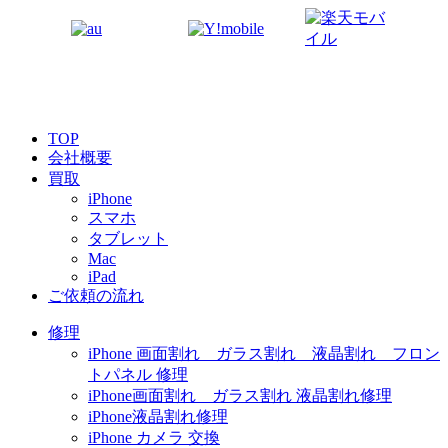
TOP
会社概要
買取
iPhone
スマホ
タブレット
Mac
iPad
ご依頼の流れ
修理
iPhone 画面割れ ガラス割れ 液晶割れ フロン
トパネル 修理
iPhone画面割れ ガラス割れ 液晶割れ修理
iPhone液晶割れ修理
iPhone カメラ 交換