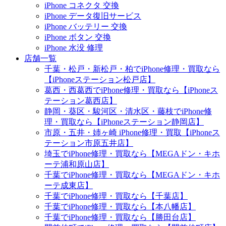
iPhone コネクタ 交換
iPhone データ復旧サービス
iPhone バッテリー 交換
iPhone ボタン 交換
iPhone 水没 修理
店舗一覧
千葉・松戸・新松戸・柏でiPhone修理・買取なら
【iPhoneステーション松戸店】
葛西・西葛西でiPhone修理・買取なら【iPhoneス
テーション葛西店】
静岡・葵区・駿河区・清水区・藤枝でiPhone修
理・買取なら【iPhoneステーション静岡店】
市原・五井・姉ヶ崎 iPhone修理・買取【iPhoneス
テーション市原五井店】
埼玉でiPhone修理・買取なら【MEGAドン・キホ
ーテ浦和原山店】
千葉でiPhone修理・買取なら【MEGAドン・キホ
ーテ成東店】
千葉でiPhone修理・買取なら【千葉店】
千葉でiPhone修理・買取なら【本八幡店】
千葉でiPhone修理・買取なら【勝田台店】