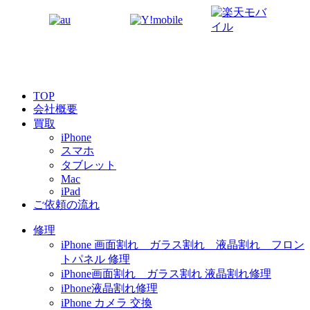
TOP
会社概要
買取
iPhone
スマホ
タブレット
Mac
iPad
ご依頼の流れ
修理
iPhone 画面割れ ガラス割れ 液晶割れ フロン
トパネル 修理
iPhone画面割れ ガラス割れ 液晶割れ修理
iPhone液晶割れ修理
iPhone カメラ 交換