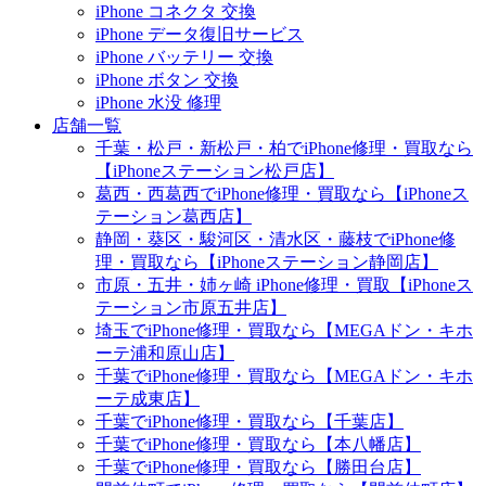
iPhone コネクタ 交換
iPhone データ復旧サービス
iPhone バッテリー 交換
iPhone ボタン 交換
iPhone 水没 修理
店舗一覧
千葉・松戸・新松戸・柏でiPhone修理・買取なら
【iPhoneステーション松戸店】
葛西・西葛西でiPhone修理・買取なら【iPhoneス
テーション葛西店】
静岡・葵区・駿河区・清水区・藤枝でiPhone修
理・買取なら【iPhoneステーション静岡店】
市原・五井・姉ヶ崎 iPhone修理・買取【iPhoneス
テーション市原五井店】
埼玉でiPhone修理・買取なら【MEGAドン・キホ
ーテ浦和原山店】
千葉でiPhone修理・買取なら【MEGAドン・キホ
ーテ成東店】
千葉でiPhone修理・買取なら【千葉店】
千葉でiPhone修理・買取なら【本八幡店】
千葉でiPhone修理・買取なら【勝田台店】