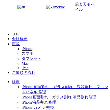
TOP
会社概要
買取
iPhone
スマホ
タブレット
Mac
iPad
ご依頼の流れ
修理
iPhone 画面割れ ガラス割れ 液晶割れ フロン
トパネル 修理
iPhone画面割れ ガラス割れ 液晶割れ修理
iPhone液晶割れ修理
iPhone カメラ 交換