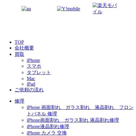
TOP
会社概要
買取
iPhone
スマホ
タブレット
Mac
iPad
ご依頼の流れ
修理
iPhone 画面割れ ガラス割れ 液晶割れ フロン
トパネル 修理
iPhone画面割れ ガラス割れ 液晶割れ修理
iPhone液晶割れ修理
iPhone カメラ 交換