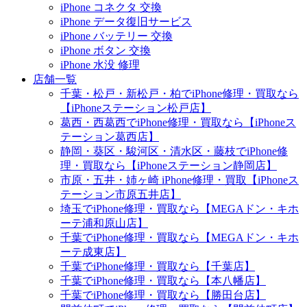
iPhone コネクタ 交換
iPhone データ復旧サービス
iPhone バッテリー 交換
iPhone ボタン 交換
iPhone 水没 修理
店舗一覧
千葉・松戸・新松戸・柏でiPhone修理・買取なら
【iPhoneステーション松戸店】
葛西・西葛西でiPhone修理・買取なら【iPhoneス
テーション葛西店】
静岡・葵区・駿河区・清水区・藤枝でiPhone修
理・買取なら【iPhoneステーション静岡店】
市原・五井・姉ヶ崎 iPhone修理・買取【iPhoneス
テーション市原五井店】
埼玉でiPhone修理・買取なら【MEGAドン・キホ
ーテ浦和原山店】
千葉でiPhone修理・買取なら【MEGAドン・キホ
ーテ成東店】
千葉でiPhone修理・買取なら【千葉店】
千葉でiPhone修理・買取なら【本八幡店】
千葉でiPhone修理・買取なら【勝田台店】