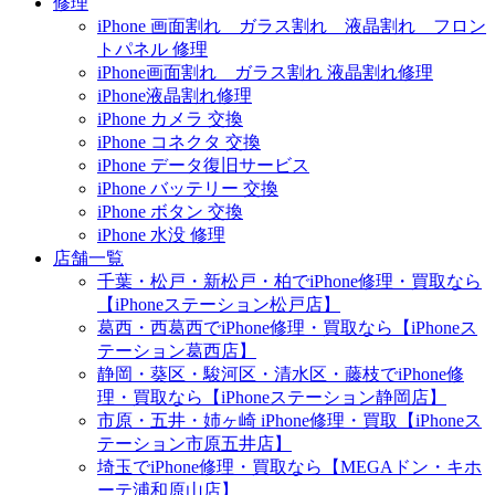
修理
iPhone 画面割れ ガラス割れ 液晶割れ フロン
トパネル 修理
iPhone画面割れ ガラス割れ 液晶割れ修理
iPhone液晶割れ修理
iPhone カメラ 交換
iPhone コネクタ 交換
iPhone データ復旧サービス
iPhone バッテリー 交換
iPhone ボタン 交換
iPhone 水没 修理
店舗一覧
千葉・松戸・新松戸・柏でiPhone修理・買取なら
【iPhoneステーション松戸店】
葛西・西葛西でiPhone修理・買取なら【iPhoneス
テーション葛西店】
静岡・葵区・駿河区・清水区・藤枝でiPhone修
理・買取なら【iPhoneステーション静岡店】
市原・五井・姉ヶ崎 iPhone修理・買取【iPhoneス
テーション市原五井店】
埼玉でiPhone修理・買取なら【MEGAドン・キホ
ーテ浦和原山店】